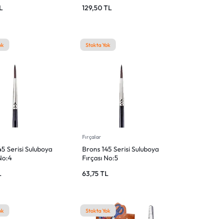
L
129,50
TL
ok
Stokta Yok
Fırçalar
5 Serisi Suluboya
Brons 145 Serisi Suluboya
No:4
Fırçası No:5
L
63,75
TL
ok
Stokta Yok