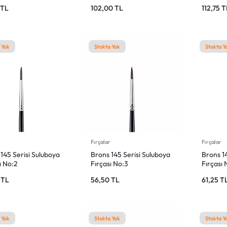
5
TL
102,00
TL
112,75
T
 Yok
Stokta Yok
Stokta Y
r
Fırçalar
Fırçalar
145 Serisi Suluboya
Brons 145 Serisi Suluboya
Brons 14
ı No:2
Fırçası No:3
Fırçası 
0
TL
56,50
TL
61,25
T
 Yok
Stokta Yok
Stokta Y