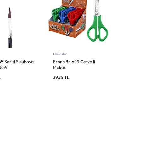
Makaslar
5 Serisi Suluboya
Brons Br-699 Cetvelli
No:9
Makas
L
39,75
TL