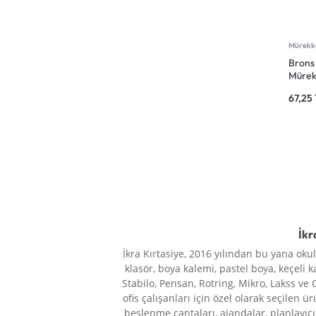
Ema Kitap
9
EREN
1
Mürekke
Evabond
1
Brons
Mürek
Faber-Castell
54
315
67,25
Fatih
4
Fio
1
FISCHER
1
FixPoint
13
Frocx
2
Funbino
2
İkr
Gifi
1
İkra Kırtasiye, 2016 yılından bu yana oku
Giotto
1
klasör, boya kalemi, pastel boya, keçeli k
Gıpta
1
Stabilo, Pensan, Rotring, Mikro, Lakss ve 
ofis çalışanları için özel olarak seçilen ü
GLOBAL
1
beslenme çantaları, ajandalar, planlayıcı 