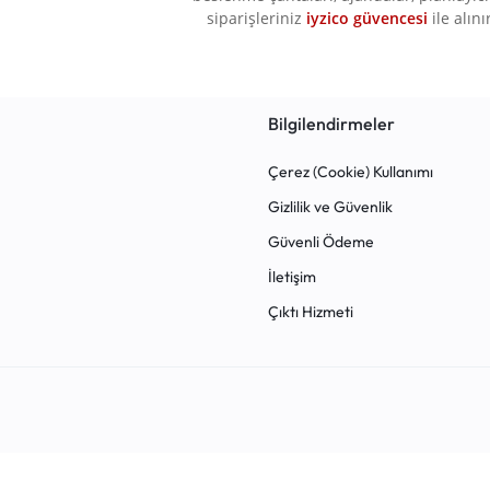
GLOBOX
2
siparişleriniz
iyzico güvencesi
ile alını
GOLD
1
GOLD TOYS
1
Hatas
3
Bilgilendirmeler
Hedgebag
1
Çerez (Cookie) Kullanımı
Helvacıoğlu
1
Gizlilik ve Güvenlik
İbiş
3
Güvenli Ödeme
İkra Kırtasiye
19
İletişim
JK
1
Çıktı Hizmeti
Karatay Yayınevi
2
Kaukko
1
KRAF
1
LAKSS
1
Lets
5