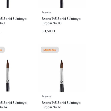
Giriş Yap
Mağazadaki Yenilikler
Fırçalar
5 Serisi Suluboya
Brons 145 Serisi Suluboya
No:1
Fırçası No:10
Giriş Yap
L
80,50
TL
ok
Stokta Yok
Fırçalar
5 Serisi Suluboya
Brons 145 Serisi Suluboya
No:14
Fırçası No:16