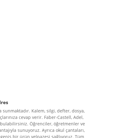
dres
 sunmaktadır. Kalem, silgi, defter, dosya,
çlarınıza cevap verir. Faber-Castell, Adel,
 bulabilirsiniz. Öğrenciler, öğretmenler ve
vantajıyla sunuyoruz. Ayrıca okul çantaları,
le geniş bir ürün yelpazesi sağlıyoruz. Tüm