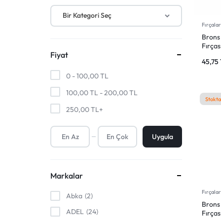
SANAT
MALZEMELERI
Kalem Uçları ve Refiller
Bir Kategori Seç
ÜRÜNLERI
VE
Fırçala
Brons 
DAHA
Fırças
Fiyat
45,75
FAZLASI
0 -
100,00
TL
IÇIN
100,00
TL
-
200,00
TL
Stokta
250,00
TL
+
TEK
ADRES.
Uygula
GENIŞ
Markalar
ÜRÜN
Fırçala
Abka
2
YELPAZESI
Brons 
ADEL
24
Fırças