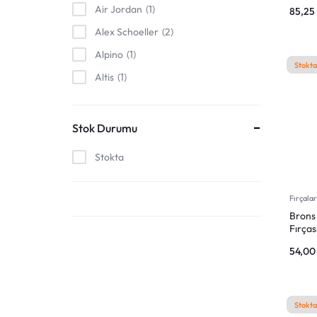
VE
Air Jordan
1
85,2
Alex Schoeller
2
UYGUN
Alpino
1
FIYATLARLA
Stokta
Altis
1
IHTIYACINIZ
Altın Kitaplar
1
ANSTOYS
4
Stok Durumu
OLAN
ARK
1
Stokta
HER
Artdeco
5
Artı
2
ŞEYI
Fırçala
Artline
2
Brons 
BULABILECEĞINIZ
Fırças
ASSİS
1
54,0
ONLINE
Astra
2
BAM
16
ALIŞVERIŞ
BESTDI
1
Stokta