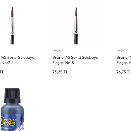
r
Fırçalar
Fırçalar
145 Serisi Suluboya
Brons 145 Serisi Suluboya
Brons 14
ı No:7
Fırçası No:8
Fırçası 
TL
73,25
TL
76,75
T