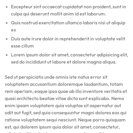
Excepteur sint occaecat cupidatat non proident, sunt in
culpa qui deserunt mollit anim id est laborum.
Quis nostrud exercitation ullamco laboris nisi ut aliquip
ex
Duis aute irure dolor in reprehenderit in voluptate velit
esse cillum
Lorem ipsum dolor sit amet, consectetur adipisicing elit,
sed do incididunt ut labore et dolore magna aliqua.
Sed ut perspiciatis unde omnis iste natus error sit
voluptatem accusantium doloremque laudantium, totam
rem aperiam, eaque ipsa quae ab illo inventore veritatis et
quasi architecto beatae vitae dicta sunt explicabo. Nemo
enim ipsam voluptatem quia voluptas sit aspernatur aut
odit aut fugit, sed quia consequuntur magni dolores eos qui
ratione voluptatem sequi nesciunt. Neque porro quisquam
est, qui dolorem ipsum quia dolor sit amet, consectetur,