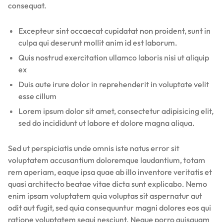
consequat.
Excepteur sint occaecat cupidatat non proident, sunt in
culpa qui deserunt mollit anim id est laborum.
Quis nostrud exercitation ullamco laboris nisi ut aliquip
ex
Duis aute irure dolor in reprehenderit in voluptate velit
esse cillum
Lorem ipsum dolor sit amet, consectetur adipisicing elit,
sed do incididunt ut labore et dolore magna aliqua.
Sed ut perspiciatis unde omnis iste natus error sit
voluptatem accusantium doloremque laudantium, totam
rem aperiam, eaque ipsa quae ab illo inventore veritatis et
quasi architecto beatae vitae dicta sunt explicabo. Nemo
enim ipsam voluptatem quia voluptas sit aspernatur aut
odit aut fugit, sed quia consequuntur magni dolores eos qui
ratione voluptatem sequi nesciunt. Neque porro quisquam