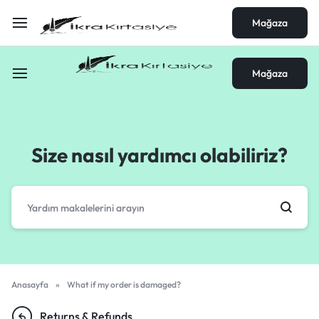
Mağaza
Mağaza
Size nasıl yardımcı olabiliriz?
Anasayfa
»
What if my order is damaged?
Returns & Refunds