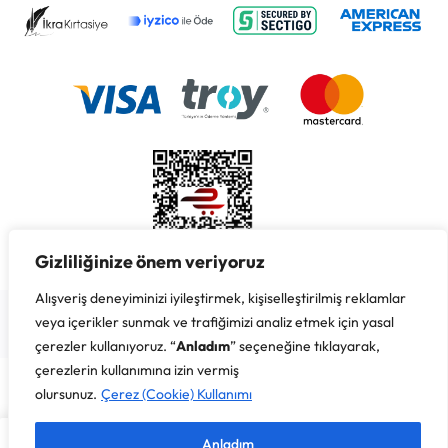
Gizliliğinize önem veriyoruz
Alışveriş deneyiminizi iyileştirmek, kişiselleştirilmiş reklamlar
Copyright © 2026 İkra Kırtasiye & Süreyya Özbay, Her Hakkı
Saklıdır.
veya içerikler sunmak ve trafiğimizi analiz etmek için yasal
çerezler kullanıyoruz. “
Anladım
” seçeneğine tıklayarak,
çerezlerin kullanımına izin vermiş
olursunuz.
Çerez (Cookie) Kullanımı
Anladım