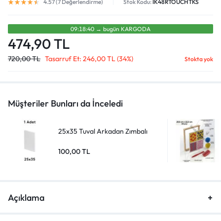
4.57 (
7
Değerlendirme)
Stok Kodu:
IK48RTOUCHTKS
09:18:40
→
bugün
KARGODA
474,90
TL
720,00
TL
Tasarruf Et:
246,00
TL
(34%)
Stokta yok
Müşteriler Bunları da İnceledi
25x35 Tuval Arkadan Zımbalı
100,00
TL
Açıklama