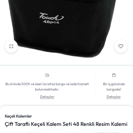
Giriş Yap
1/2
Bu üründe 500₺ ve üzeri ücretsiz kargo ve iade hizmeti
Bir iş gününde
bulunmaktadır.
kargoda!
Detaylar
Detaylar
Keçeli Kalemler
Çift Taraflı Keçeli Kalem Seti 48 Renkli Resim Kalemi