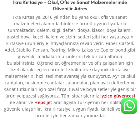
İkra Kırtasiye – Okul, Ofis ve Sanat Malzemelerinde
Güvenilir Adres
İkra Kırtasiye, 2016 yılından bu yana okul, ofis ve sanat
malzemeleri alanında binlerce ürünü uygun fiyatlarla
sunmaktadır. Kalem, silgi, defter, dosya, klasör, boya kalemi,
pastel boya, keçeli kalem ve çizim setleri gibi her yaşa uygun
kırtasiye ürünleriyle ihtiyaçlarınıza cevap verir. Faber-Castell,
Adel, Stabilo, Pensan, Rotring, Mikro, Lakss ve Copier bond gibi
güvenilir markaların ürünlerini tek bir çatı altında
bulabilirsiniz. Öğrenciler, öğretmenler ve ofis çalışanları için
özel olarak seçilen ürünlerle kaliteli ve dayanıklı kırtasiye
malzemelerini hızlı teslimat avantajıyla sunuyoruz. Ayrıca okul
çantaları, beslenme çantaları, ajandalar, planlayıcı defterler ve
sanat tutkunları için özel fırça, tuval ve boya setleriyle geniş bir
ürün yelpazesi sağlıyoruz. Tüm siparişleriniz
iyzico güvencesi
ile alınır ve
Hepsijet
aracılığıyla Türkiye’nin her noktasına
güvenle ulaştırılır. İkra Kırtasiye, uygun fiyatlı, kaliteli ve orijinal
ürünleriyle her zaman yanınızda.