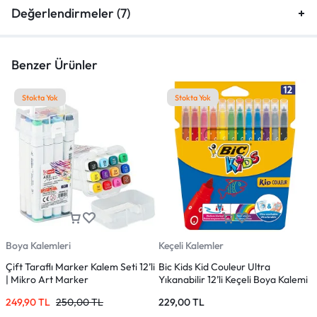
Değerlendirmeler (7)
Benzer Ürünler
Stokta Yok
Stokta Yok
Boya Kalemleri
Keçeli Kalemler
K
Çift Taraflı Marker Kalem Seti 12’li
Bic Kids Kid Couleur Ultra
Ç
| Mikro Art Marker
Yıkanabilir 12’li Keçeli Boya Kalemi
R
249,90
TL
250,00
TL
229,00
TL
2