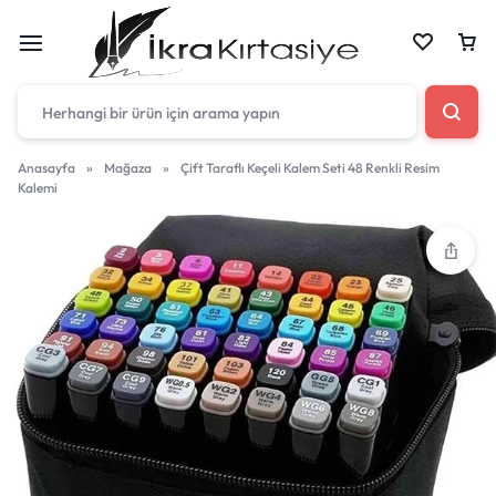
Anasayfa
»
Mağaza
»
Çift Taraflı Keçeli Kalem Seti 48 Renkli Resim
Kalemi
Çantan boş
Harika fırsatları kaçırmayın! Alışverişe başlayın
veya eklenen ürünleri görüntülemek için oturum
açın.
Mağazadaki Yenilikler