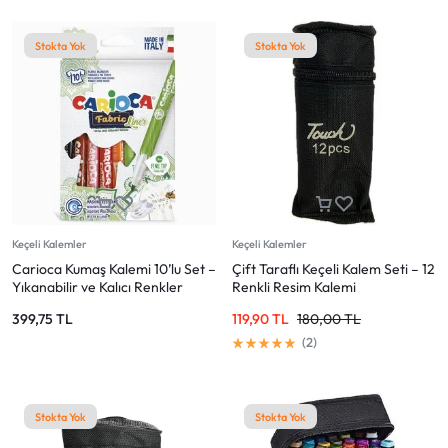
Stokta Yok
Stokta Yok
Keçeli Kalemler
Keçeli Kalemler
Carioca Kumaş Kalemi 10’lu Set –
Çift Taraflı Keçeli Kalem Seti – 12
Yıkanabilir ve Kalıcı Renkler
Renkli Resim Kalemi
399,75
TL
119,90
TL
180,00
TL
2
Stokta Yok
Stokta Yok