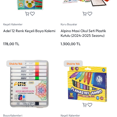
Mağazadaki Yenilikler
Giriş Yap
Keçeli Kalemler
Kuru Boyalar
Adel 12 Renk Keçeli Boya Kalemi
Alpino Maxi Okul Seti Plastik
Kutulu (2024-2025 Sezonu)
178,00
TL
1.300,00
TL
Stokta Yok
Stokta Yok
Boya Kalemleri
Keçeli Kalemler