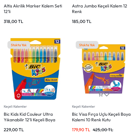
Altis Akrilik Marker Kalem Seti
Astra Jumbo Keçeli Kalem 12
12’li
Renk
318,00
TL
185,00
TL
Stokta Yok
Stokta Yok
Keçeli Kalemler
Keçeli Kalemler
Bic Kids Kid Couleur Ultra
Bic Visa Fırça Uçlu Keçeli Boya
Yıkanabilir 12’li Keçeli Boya
Kalemi 10 Renk Kutu
Kalemi
229,00
TL
179,90
TL
425,00
TL