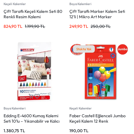
Keçeli Kalemler
Boya Kalemleri
Çift Taraflı Keçeli Kalem Seti 80
Çift Taraflı Marker Kalem Seti
Renkli Resim Kalemi
12’li | Mikro Art Marker
824,90
TL
1.199,90
TL
249,90
TL
250,00
TL
Stokta Yok
Boya Kalemleri
Keçeli Kalemler
Edding E-4600 Kumaş Kalemi
Faber Castell Eğlenceli Jumbo
Seti 10’lu – Yıkanabilir ve Kalıcı
Keçeli Kalem 12 Renk
1.380,75
TL
190,00
TL