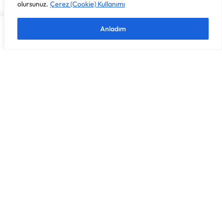
olursunuz.
Çerez (Cookie) Kullanımı
12 Renk
Keçeli Kalem 12 Renk
144,00
TL
225,00
TL
310,00
TL
Anladım
Ana Sayfa
Mağaza
Sepet
Favorilerim
Hesabım
Siparişler & İadeler
Sipariş Takibi
Teslimat Koşulları
İade ve Değişim Koşulları
Garanti Şartları
Bilgilendirmeler