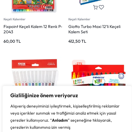
Keçeli Kalemler
Keçeli Kalemler
Fixpoint Keçeli Kalem 12 Renk P-
Giotto Turbo Maxi 12’li Keçeli
2043
Kalem Seti
60,00
TL
412,50
TL
-27%
Gizliliğinize önem veriyoruz
Alışveriş deneyiminizi iyileştirmek, kişiselleştirilmiş reklamlar
veya içerikler sunmak ve trafiğimizi analiz etmek için yasal
çerezler kullanıyoruz. “
Anladım
” seçeneğine tıklayarak,
Boya Kalemleri
Keçeli Kalemler
çerezlerin kullanımına izin vermiş
Pensan Kidz Keçeli Boya Kalemi
Pensan Kidz Yıkanabilir Jumbo