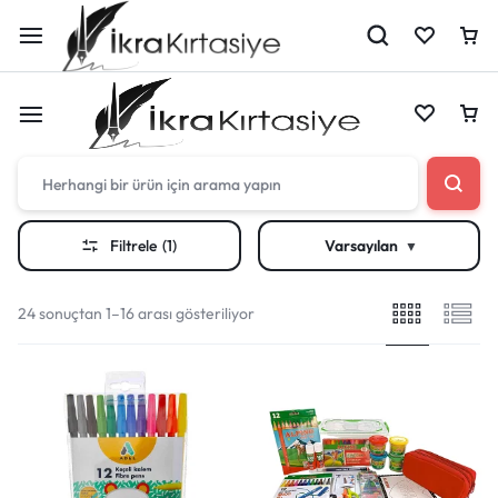
Çantan boş
Filtrele
(1)
Varsayılan
Harika fırsatları kaçırmayın! Alışverişe başlayın
Çantan boş
veya eklenen ürünleri görüntülemek için oturum
24 sonuçtan 1–16 arası gösteriliyor
açın.
Harika fırsatları kaçırmayın! Alışverişe başlayın
veya eklenen ürünleri görüntülemek için oturum
Mağazadaki Yenilikler
açın.
Giriş Yap