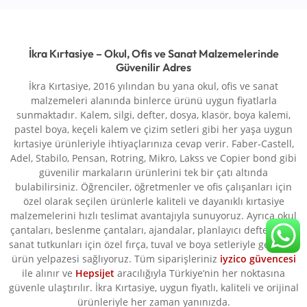
İkra Kırtasiye – Okul, Ofis ve Sanat Malzemelerinde
Güvenilir Adres
İkra Kırtasiye, 2016 yılından bu yana okul, ofis ve sanat
malzemeleri alanında binlerce ürünü uygun fiyatlarla
sunmaktadır. Kalem, silgi, defter, dosya, klasör, boya kalemi,
pastel boya, keçeli kalem ve çizim setleri gibi her yaşa uygun
kırtasiye ürünleriyle ihtiyaçlarınıza cevap verir. Faber-Castell,
Adel, Stabilo, Pensan, Rotring, Mikro, Lakss ve Copier bond gibi
güvenilir markaların ürünlerini tek bir çatı altında
bulabilirsiniz. Öğrenciler, öğretmenler ve ofis çalışanları için
özel olarak seçilen ürünlerle kaliteli ve dayanıklı kırtasiye
malzemelerini hızlı teslimat avantajıyla sunuyoruz. Ayrıca okul
çantaları, beslenme çantaları, ajandalar, planlayıcı defterler ve
sanat tutkunları için özel fırça, tuval ve boya setleriyle geniş bir
ürün yelpazesi sağlıyoruz. Tüm siparişleriniz
iyzico güvencesi
ile alınır ve
Hepsijet
aracılığıyla Türkiye’nin her noktasına
güvenle ulaştırılır. İkra Kırtasiye, uygun fiyatlı, kaliteli ve orijinal
ürünleriyle her zaman yanınızda.