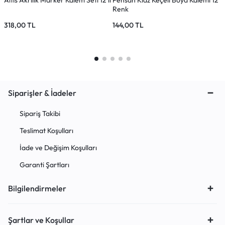
Altis Akrilik Marker Kalem Seti 12’li
Pensan Kidz Keçeli Boya Kalemi 12
Ç
Renk
R
318,00
TL
144,00
TL
8
Siparişler & İadeler
Sipariş Takibi
Teslimat Koşulları
İade ve Değişim Koşulları
Garanti Şartları
Bilgilendirmeler
Şartlar ve Koşullar