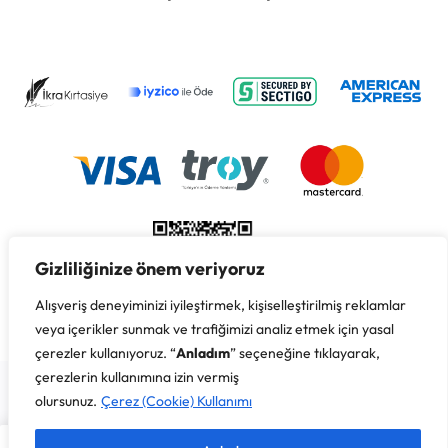
Gizliliğinize önem veriyoruz
Alışveriş deneyiminizi iyileştirmek, kişiselleştirilmiş reklamlar
veya içerikler sunmak ve trafiğimizi analiz etmek için yasal
çerezler kullanıyoruz. “
Anladım
” seçeneğine tıklayarak,
Copyright © 2026 İkra Kırtasiye & Süreyya Özbay, Her Hakkı
çerezlerin kullanımına izin vermiş
Saklıdır.
olursunuz.
Çerez (Cookie) Kullanımı