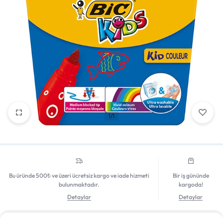
Mağazadaki Yenilikler
Giriş Yap
1/1
Bu üründe 500₺ ve üzeri ücretsiz kargo ve iade hizmeti
Bir iş gününde
bulunmaktadır.
kargoda!
Detaylar
Detaylar