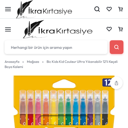
Çantan boş
Anasayfa
»
Mağaza
»
Bic Kids Kid Couleur Ultra Yıkanabilir 12’li Keçeli
Boya Kalemi
Harika fırsatları kaçırmayın! Alışverişe başlayın
Çantan boş
veya eklenen ürünleri görüntülemek için oturum
açın.
Harika fırsatları kaçırmayın! Alışverişe başlayın
veya eklenen ürünleri görüntülemek için oturum
Mağazadaki Yenilikler
açın.
Giriş Yap