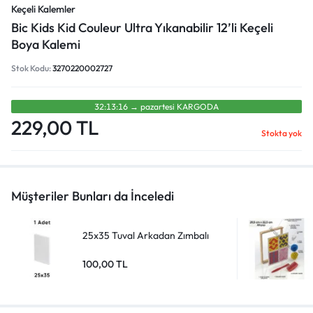
Keçeli Kalemler
Bic Kids Kid Couleur Ultra Yıkanabilir 12’li Keçeli
Boya Kalemi
Stok Kodu:
3270220002727
32:13:16
→
pazartesi̇
KARGODA
229,00
TL
Stokta yok
Müşteriler Bunları da İnceledi
25x35 Tuval Arkadan Zımbalı
100,00
TL