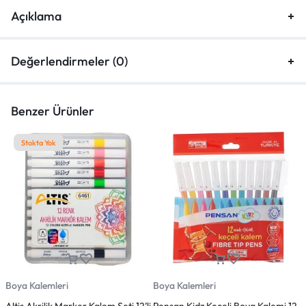
Açıklama
Değerlendirmeler (0)
Benzer Ürünler
Stokta Yok
Boya Kalemleri
Boya Kalemleri
K