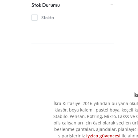
VE
Stok Durumu
UYGUN
Stokta
FIYATLARLA
IHTIYACINIZ
OLAN
HER
ŞEYI
İk
BULABILECEĞINIZ
İkra Kırtasiye, 2016 yılından bu yana oku
klasör, boya kalemi, pastel boya, keçeli k
ONLINE
Stabilo, Pensan, Rotring, Mikro, Lakss ve 
ofis çalışanları için özel olarak seçilen ü
ALIŞVERIŞ
beslenme çantaları, ajandalar, planlayıcı 
siparişleriniz
iyzico güvencesi
ile alını