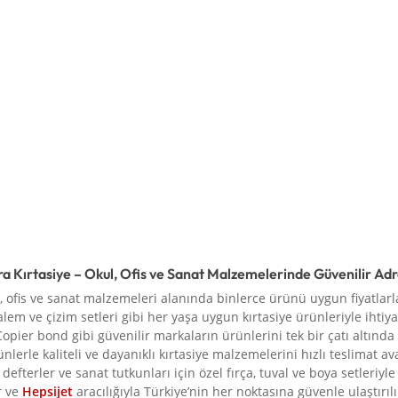
ra Kırtasiye – Okul, Ofis ve Sanat Malzemelerinde Güvenilir Ad
l, ofis ve sanat malzemeleri alanında binlerce ürünü uygun fiyatlarla
alem ve çizim setleri gibi her yaşa uygun kırtasiye ürünleriyle ihtiya
Copier bond gibi güvenilir markaların ürünlerini tek bir çatı altında
rünlerle kaliteli ve dayanıklı kırtasiye malzemelerini hızlı teslimat a
defterler ve sanat tutkunları için özel fırça, tuval ve boya setleriy
r ve
Hepsijet
aracılığıyla Türkiye’nin her noktasına güvenle ulaştırılır.