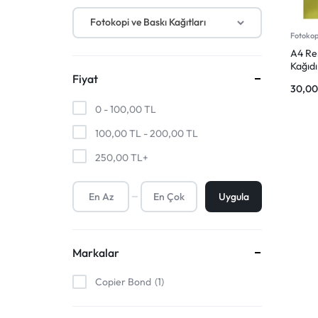
SANAT
MALZEMELERI
Kalem Uçları ve Refiller
Fotokopi ve Baskı Kağıtları
ÜRÜNLERI
VE
Fotokopi
A4 Ren
DAHA
Kağıdı
Fiyat
30,0
FAZLASI
0 -
100,00
TL
IÇIN
100,00
TL
-
200,00
TL
250,00
TL
+
TEK
ADRES.
Uygula
GENIŞ
Markalar
ÜRÜN
Copier Bond
1
YELPAZESI