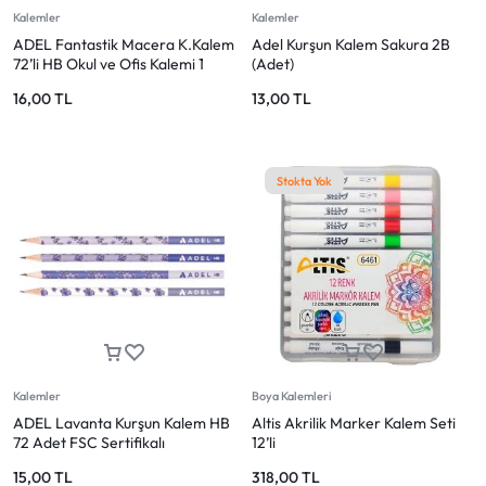
Kalemler
Kalemler
ADEL Fantastik Macera K.Kalem
Adel Kurşun Kalem Sakura 2B
72’li HB Okul ve Ofis Kalemi 1
(Adet)
ADET
16,00
TL
13,00
TL
Stokta Yok
Kalemler
Boya Kalemleri
ADEL Lavanta Kurşun Kalem HB
Altis Akrilik Marker Kalem Seti
72 Adet FSC Sertifikalı
12’li
15,00
TL
318,00
TL