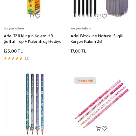
Mağazadaki Yenilikler
Giriş Yap
Kurşun Kalem
Kurşun Kalem
Adel 12’li Kurşun Kalem HB
Adel Blackline Naturel Silgili
Şeffaf Tüp + Kalemtraş Hediyeli
Kurşun Kalem 2B
125,00
TL
17,00
TL
3
Stokta Yok