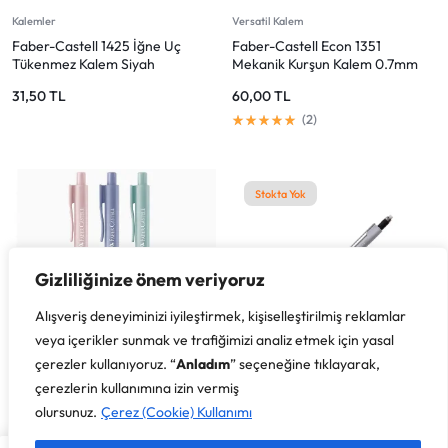
Kalemler
Versatil Kalem
Faber-Castell 1425 İğne Uç
Faber-Castell Econ 1351
Tükenmez Kalem Siyah
Mekanik Kurşun Kalem 0.7mm
Koyu Renkler (1 Adet)
31,50
TL
60,00
TL
2
Stokta Yok
Gizliliğinize önem veriyoruz
Alışveriş deneyiminizi iyileştirmek, kişiselleştirilmiş reklamlar
veya içerikler sunmak ve trafiğimizi analiz etmek için yasal
çerezler kullanıyoruz. “
Anladım
” seçeneğine tıklayarak,
çerezlerin kullanımına izin vermiş
Kalemler
Versatil Kalem
olursunuz.
Çerez (Cookie) Kullanımı
Faber-Castell Econ Pale Versatil
Faber-Castell Grip 1347 Versatil
Kalem 0.7 mm
Kalem 0.7 Gümüş 1347828