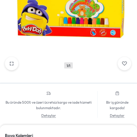
Mağazadaki Yenilikler
Giriş Yap
1/1
Bu üründe 500₺ ve üzeri ücretsiz kargo ve iade hizmeti
Bir iş gününde
bulunmaktadır.
kargoda!
Detaylar
Detaylar
Boya Kalemleri