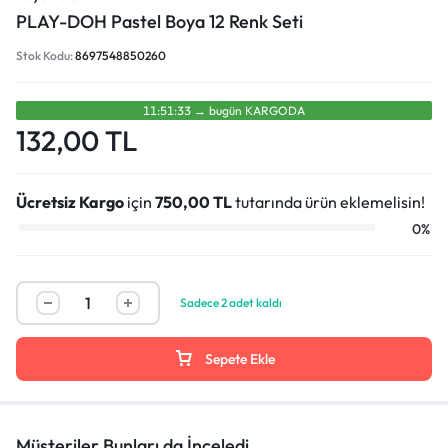
PLAY-DOH Pastel Boya 12 Renk Seti
Stok Kodu:
8697548850260
11:51:33
→
bugün
KARGODA
132,00
TL
Ücretsiz Kargo
için
750,00
TL
tutarında ürün eklemelisin!
0%
Sadece 2 adet kaldı
Sepete Ekle
Müşteriler Bunları da İnceledi