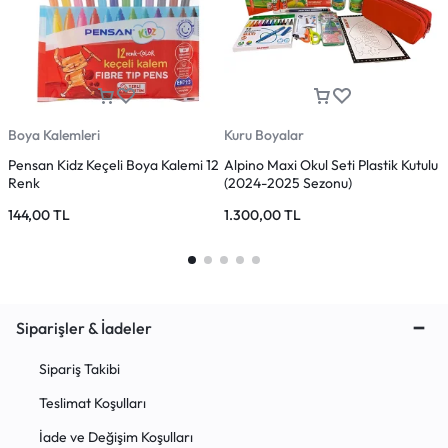
Boya Kalemleri
Kuru Boyalar
B
Pensan Kidz Keçeli Boya Kalemi 12
Alpino Maxi Okul Seti Plastik Kutulu
A
Renk
(2024-2025 Sezonu)
B
144,00
TL
1.300,00
TL
1
Siparişler & İadeler
Sipariş Takibi
Teslimat Koşulları
İade ve Değişim Koşulları