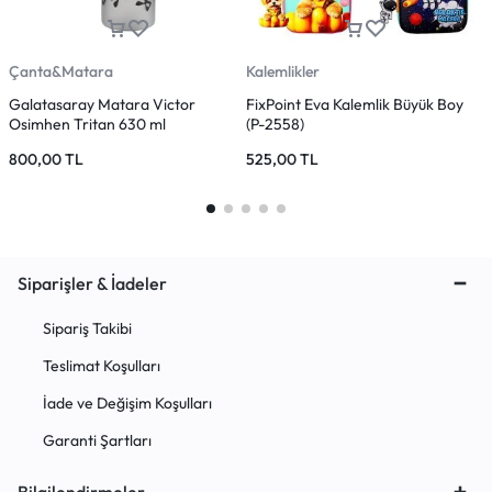
Çanta&Matara
Kalemlikler
Ç
Galatasaray Matara Victor
FixPoint Eva Kalemlik Büyük Boy
M
Osimhen Tritan 630 ml
(P-2558)
800,00
TL
525,00
TL
1
Siparişler & İadeler
Sipariş Takibi
Teslimat Koşulları
İade ve Değişim Koşulları
Garanti Şartları