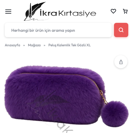
Anasayfa
»
Mağaza
»
Peluş Kalemlik Tek Gözlü XL
Çantan boş
Harika fırsatları kaçırmayın! Alışverişe başlayın
veya eklenen ürünleri görüntülemek için oturum
açın.
Mağazadaki Yenilikler