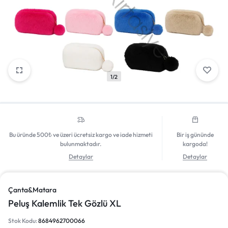
Giriş Yap
1/2
Bu üründe 500₺ ve üzeri ücretsiz kargo ve iade hizmeti
Bir iş gününde
bulunmaktadır.
kargoda!
Detaylar
Detaylar
Çanta&Matara
Peluş Kalemlik Tek Gözlü XL
Stok Kodu:
8684962700066