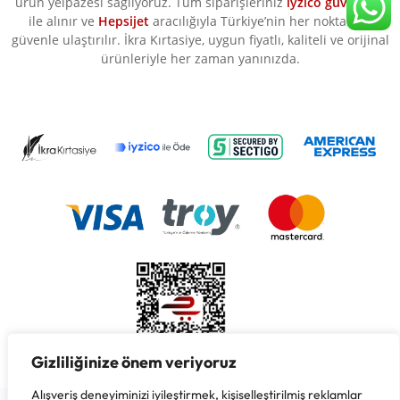
ürün yelpazesi sağlıyoruz. Tüm siparişleriniz
iyzico güvencesi
ile alınır ve
Hepsijet
aracılığıyla Türkiye’nin her noktasına
güvenle ulaştırılır. İkra Kırtasiye, uygun fiyatlı, kaliteli ve orijinal
ürünleriyle her zaman yanınızda.
Gizliliğinize önem veriyoruz
Alışveriş deneyiminizi iyileştirmek, kişiselleştirilmiş reklamlar
Copyright © 2026 İkra Kırtasiye & Süreyya Özbay, Her Hakkı