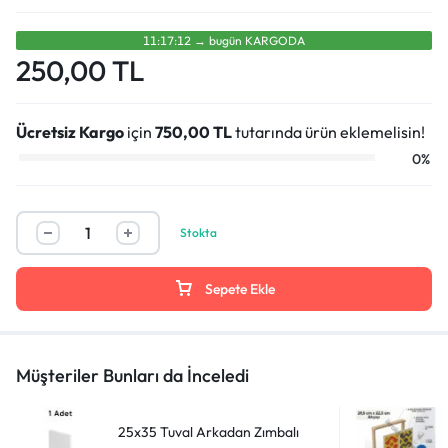
11:17:12
→
bugün
KARGODA
250,00
TL
Ücretsiz Kargo
için
750,00
TL
tutarında ürün eklemelisin!
0%
Stokta
Sepete Ekle
Müşteriler Bunları da İnceledi
25x35 Tuval Arkadan Zımbalı