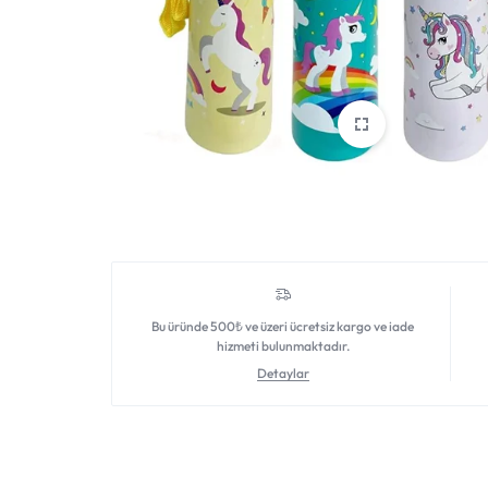
DAHA
FAZLASI
IÇIN
TEK
ADRES.
GENIŞ
ÜRÜN
Bu üründe 500₺ ve üzeri ücretsiz kargo ve iade
hizmeti bulunmaktadır.
YELPAZESI
Detaylar
VE
UYGUN