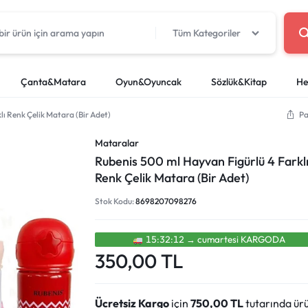
Tüm Kategoriler
Çanta&Matara
Oyun&Oyuncak
Sözlük&Kitap
He
ı Renk Çelik Matara (Bir Adet)
Pa
oyalar
cuk Oyuncakları
tapları
Okul Kırtasiye
Beslenme Çantaları
Deney Setleri
Yağlı Boyalar
LEGO
Sözlükler
Boya Kaleml
Proje Çanta
Mataralar
Silgiler
Kuru Boyalar
r
artları
Paletler ve Temizleme Kap
Rubenis 500 ml Hayvan Figürlü 4 Farkl
i
Kalemtıraşlar
Pastel Boyal
Renk Çelik Matara (Bir Adet)
efterleri
Makaslar
Keçeli Kaleml
Stok Kodu:
8698207098276
i
Yapıştırıcı ve Bant
Sulu Boyalar
Cetvel, Pergel ve Sayı Çubukları
Kuru Sulu Boy
Yapışkanlı Not Kağıtları
15:32:11
→
cumartesi̇
KARGODA
350,00
TL
Ücretsiz Kargo
için
750,00
TL
tutarında ür