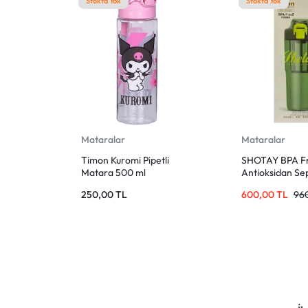
Stokta Yok
Stokta Yok
Mataralar
Mataralar
Timon Kuromi Pipetli
SHOTAY BPA Fr
Matara 500 ml
Antioksidan Sep
Matara – Fores
250,00
TL
600,00
TL
96
7103)