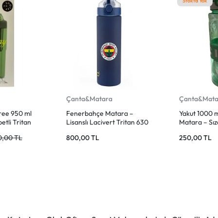
Stokta Yok
Çanta&Matara
Çanta&Mata
ee 950 ml
Fenerbahçe Matara –
Yakut 1000 m
etli Tritan
Lisanslı Lacivert Tritan 630
Matara – Sızd
t Green (ST-
ml
Taşıma Askılı
0,00
TL
800,00
TL
250,00
TL