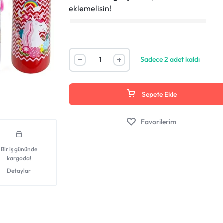
eklemelisin!
Sadece 2 adet kaldı
Sepete Ekle
Favorilerim
Bir iş gününde
kargoda!
Detaylar