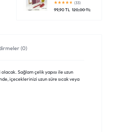
(33)
99,90
TL
120,00
TL
irmeler (0)
olacak. Sağlam çelik yapısı ile uzun
de, içeceklerinizi uzun süre sıcak veya
.