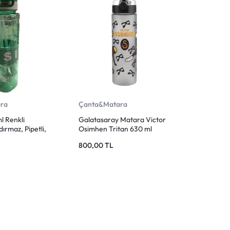
ra
Çanta&Matara
l Renkli
Galatasaray Matara Victor
ırmaz, Pipetli,
Osimhen Tritan 630 ml
800,00
TL