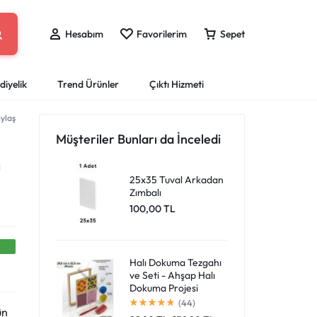
Hesabım
Favorilerim
Sepet
diyelik
Trend Ürünler
Çıktı Hizmeti
ylaş
eri
ları
Sprey Boyalar
Puzzle Yap-Boz
Boyama Kitapları
Ofis Kırtasiye
Mataralar
Müşteriler Bunları da İnceledi
Giriş Yap
Çantan boş
Dosya ve Klasörler
ları
Resim Kalemleri
ı
ar
Tahta Kalemi ve Silgileri
25x35 Tuval Arkadan
Favori Ürünlerim
Zımbalı
er
Mürekkepler ve Kartuşlar
Harika fırsatları kaçırmayın! Alışverişe başlayın
100,00
TL
Sipariş Takibi
Masaüstü Organizlerler
veya eklenen ürünleri görüntülemek için oturum
a Kalemleri
Ofis Ekipmanları
açın.
Halı Dokuma Tezgahı
ve Seti - Ahşap Halı
Mağazadaki Yenilikler
Dokuma Projesi
(44)
ün