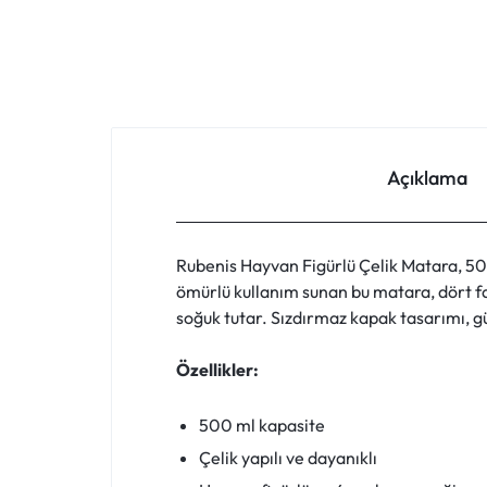
FIYATLARLA
IHTIYACINIZ
OLAN
HER
Açıklama
ŞEYI
BULABILECEĞINIZ
Rubenis Hayvan Figürlü Çelik Matara, 500 
ömürlü kullanım sunan bu matara, dört far
ONLINE
soğuk tutar. Sızdırmaz kapak tasarımı, güv
ALIŞVERIŞ
Özellikler:
PLATFORMU.
500 ml kapasite
HEMEN
Çelik yapılı ve dayanıklı