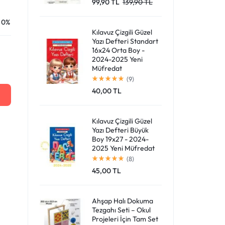
99,90
TL
139,90
TL
Giriş Yap
0%
Kılavuz Çizgili Güzel
Yazı Defteri Standart
16x24 Orta Boy -
2024-2025 Yeni
Müfredat
(9)
40,00
TL
Kılavuz Çizgili Güzel
Yazı Defteri Büyük
Boy 19x27 - 2024-
2025 Yeni Müfredat
(8)
45,00
TL
Ahşap Halı Dokuma
Tezgahı Seti – Okul
Projeleri İçin Tam Set