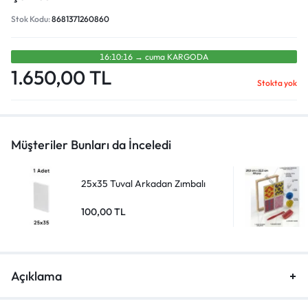
Stok Kodu:
8681371260860
16:10:16
→
cuma
KARGODA
1.650,00
TL
Stokta yok
Müşteriler Bunları da İnceledi
25x35 Tuval Arkadan Zımbalı
100,00
TL
Açıklama