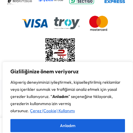
Gizliliğinize önem veriyoruz
Alışveriş deneyiminizi iyileştirmek, kişiselleştirilmiş reklamlar
Copyright © 2026 İkra Kırtasiye & Süreyya Özbay, Her Hakkı
Saklıdır.
veya içerikler sunmak ve trafiğimizi analiz etmek için yasal
çerezler kullanıyoruz. “
Anladım
” seçeneğine tıklayarak,
çerezlerin kullanımına izin vermiş
olursunuz.
Çerez (Cookie) Kullanımı
Anladım
Ana Sayfa
Mağaza
Sepet
Favorilerim
Hesabım