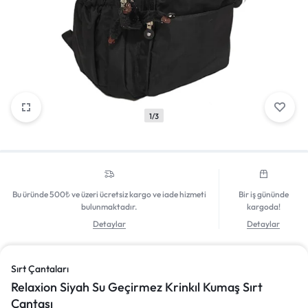
Giriş Yap
1/3
Bu üründe 500₺ ve üzeri ücretsiz kargo ve iade hizmeti
Bir iş gününde
bulunmaktadır.
kargoda!
Detaylar
Detaylar
Sırt Çantaları
Relaxion Siyah Su Geçirmez Krinkıl Kumaş Sırt
Çantası