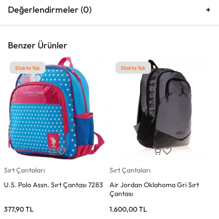
Değerlendirmeler (0)
Benzer Ürünler
Stokta Yok
Stokta Yok
Sırt Çantaları
Sırt Çantaları
Ç
U.S. Polo Assn. Sırt Çantası 7283
Air Jordan Oklahoma Gri Sırt
M
Çantası
377,90
TL
1.600,00
TL
1