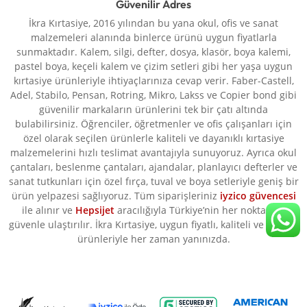
Güvenilir Adres
İkra Kırtasiye, 2016 yılından bu yana okul, ofis ve sanat
malzemeleri alanında binlerce ürünü uygun fiyatlarla
sunmaktadır. Kalem, silgi, defter, dosya, klasör, boya kalemi,
pastel boya, keçeli kalem ve çizim setleri gibi her yaşa uygun
kırtasiye ürünleriyle ihtiyaçlarınıza cevap verir. Faber-Castell,
Adel, Stabilo, Pensan, Rotring, Mikro, Lakss ve Copier bond gibi
güvenilir markaların ürünlerini tek bir çatı altında
bulabilirsiniz. Öğrenciler, öğretmenler ve ofis çalışanları için
özel olarak seçilen ürünlerle kaliteli ve dayanıklı kırtasiye
malzemelerini hızlı teslimat avantajıyla sunuyoruz. Ayrıca okul
çantaları, beslenme çantaları, ajandalar, planlayıcı defterler ve
sanat tutkunları için özel fırça, tuval ve boya setleriyle geniş bir
ürün yelpazesi sağlıyoruz. Tüm siparişleriniz
iyzico güvencesi
ile alınır ve
Hepsijet
aracılığıyla Türkiye’nin her noktasına
güvenle ulaştırılır. İkra Kırtasiye, uygun fiyatlı, kaliteli ve orijinal
ürünleriyle her zaman yanınızda.