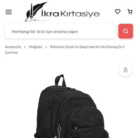
Anasayfa
»
Mağaza
»
Relaxion Siyah Su Geçirmez Krinkıl Kumaş Sırt
Çantası
Çantan boş
Harika fırsatları kaçırmayın! Alışverişe başlayın
veya eklenen ürünleri görüntülemek için oturum
açın.
Mağazadaki Yenilikler