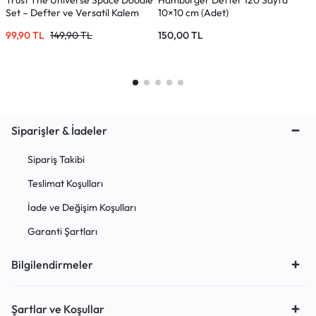
Trust The Universe Space Doodle
Hamburger Defter 120 Sayfa
M
Set – Defter ve Versatil Kalem
10×10 cm (Adet)
N
99,90
TL
149,90
TL
150,00
TL
1
Siparişler & İadeler
Sipariş Takibi
Teslimat Koşulları
İade ve Değişim Koşulları
Garanti Şartları
Bilgilendirmeler
Şartlar ve Koşullar