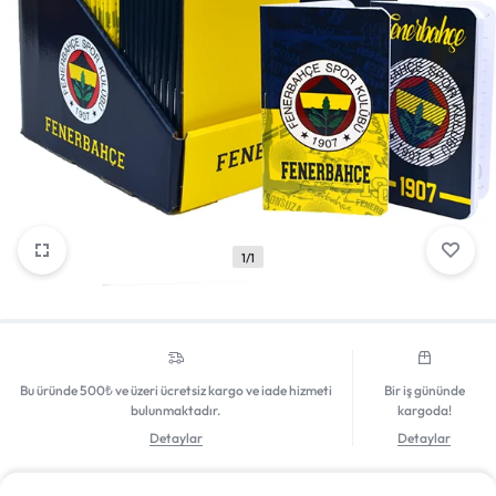
Mağazadaki Yenilikler
Giriş Yap
1/1
Bu üründe 500₺ ve üzeri ücretsiz kargo ve iade hizmeti
Bir iş gününde
bulunmaktadır.
kargoda!
Detaylar
Detaylar