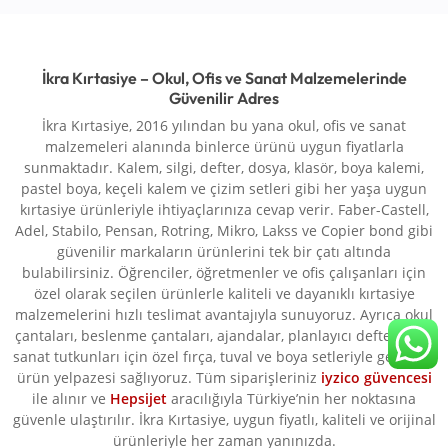
İkra Kırtasiye – Okul, Ofis ve Sanat Malzemelerinde
Güvenilir Adres
İkra Kırtasiye, 2016 yılından bu yana okul, ofis ve sanat
malzemeleri alanında binlerce ürünü uygun fiyatlarla
sunmaktadır. Kalem, silgi, defter, dosya, klasör, boya kalemi,
pastel boya, keçeli kalem ve çizim setleri gibi her yaşa uygun
kırtasiye ürünleriyle ihtiyaçlarınıza cevap verir. Faber-Castell,
Adel, Stabilo, Pensan, Rotring, Mikro, Lakss ve Copier bond gibi
güvenilir markaların ürünlerini tek bir çatı altında
bulabilirsiniz. Öğrenciler, öğretmenler ve ofis çalışanları için
özel olarak seçilen ürünlerle kaliteli ve dayanıklı kırtasiye
malzemelerini hızlı teslimat avantajıyla sunuyoruz. Ayrıca okul
çantaları, beslenme çantaları, ajandalar, planlayıcı defterler ve
sanat tutkunları için özel fırça, tuval ve boya setleriyle geniş bir
ürün yelpazesi sağlıyoruz. Tüm siparişleriniz
iyzico güvencesi
ile alınır ve
Hepsijet
aracılığıyla Türkiye’nin her noktasına
güvenle ulaştırılır. İkra Kırtasiye, uygun fiyatlı, kaliteli ve orijinal
ürünleriyle her zaman yanınızda.