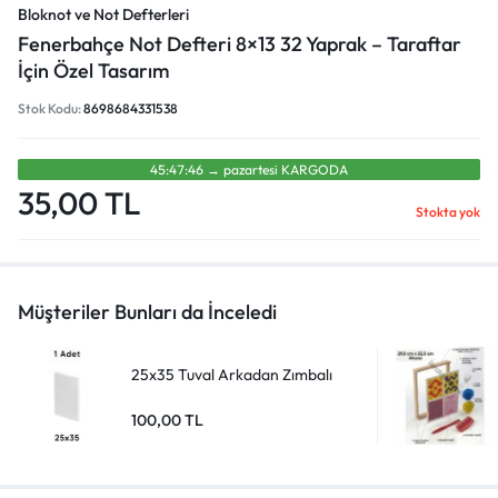
Bloknot ve Not Defterleri
Fenerbahçe Not Defteri 8×13 32 Yaprak – Taraftar
İçin Özel Tasarım
Stok Kodu:
8698684331538
45:47:45
→
pazartesi̇
KARGODA
35,00
TL
Stokta yok
Müşteriler Bunları da İnceledi
25x35 Tuval Arkadan Zımbalı
100,00
TL