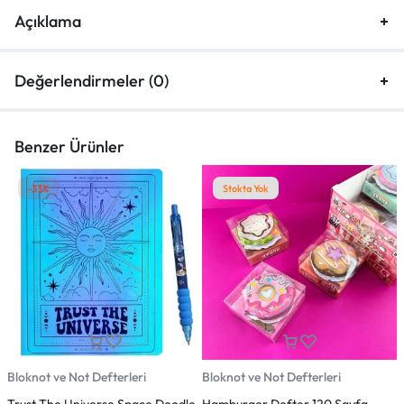
Açıklama
Değerlendirmeler (0)
Benzer Ürünler
-33%
Stokta Yok
Bloknot ve Not Defterleri
Bloknot ve Not Defterleri
B