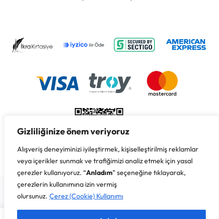
Gizliliğinize önem veriyoruz
Alışveriş deneyiminizi iyileştirmek, kişiselleştirilmiş reklamlar
veya içerikler sunmak ve trafiğimizi analiz etmek için yasal
çerezler kullanıyoruz. “
Anladım
” seçeneğine tıklayarak,
Copyright © 2026 İkra Kırtasiye & Süreyya Özbay, Her Hakkı
çerezlerin kullanımına izin vermiş
Saklıdır.
olursunuz.
Çerez (Cookie) Kullanımı