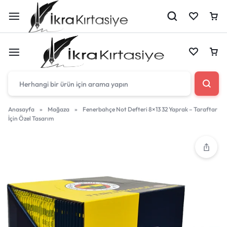
Çantan boş
Anasayfa
»
Mağaza
»
Fenerbahçe Not Defteri 8×13 32 Yaprak – Taraftar
İçin Özel Tasarım
Harika fırsatları kaçırmayın! Alışverişe başlayın
Çantan boş
veya eklenen ürünleri görüntülemek için oturum
açın.
Harika fırsatları kaçırmayın! Alışverişe başlayın
veya eklenen ürünleri görüntülemek için oturum
Mağazadaki Yenilikler
açın.
Giriş Yap