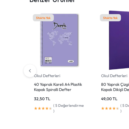
KEŞFEDIN!
Stokta Yok
Stokta Yok
Okul Defterleri
Okul Defterleri
40 Yaprak Kareli A4 Plastik
80 Yaprak Çizgi
Kapak Spiralli Defter
Kapak Dikişli D
32,50
TL
49,00
TL
(
5
Değerlendirme
(
5
De
)
)