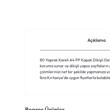
FIYATLARLA
IHTIYACINIZ
OLAN
HER
Açıklama
ŞEYI
BULABILECEĞINIZ
80 Yaprak Kareli A4 PP Kapak Dikişli Deft
koruma sunar ve dikişli yapısı sayfaların 
ONLINE
çizimlerinizi net bir şekilde yapmanıza ya
İkra Kırtasiye’de uygun fiyatlarla bulabil
ALIŞVERIŞ
PLATFORMU.
HEMEN
Benzer Ürünler