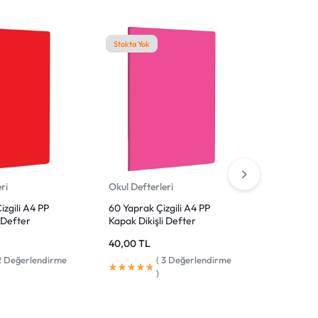
Stokta Yok
Stokta Yok
ri
Okul Defterleri
Okul Defte
izgili A4 PP
60 Yaprak Çizgili A4 PP
120 Yaprak
i Defter
Kapak Dikişli Defter
Kapak Spir
40,00
TL
65,00
TL
2
Değerlendirme
(
3
Değerlendirme
)