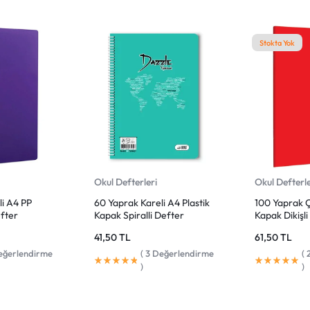
Stokta Yok
Okul Defterleri
Okul Defterle
li A4 PP
60 Yaprak Kareli A4 Plastik
100 Yaprak Ç
efter
Kapak Spiralli Defter
Kapak Dikişl
41,50
TL
61,50
TL
ğerlendirme
(
3
Değerlendirme
(
)
)