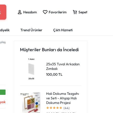
Hesabım
Favorilerim
Sepet
diyelik
Trend Ürünler
Çıktı Hizmeti
ylaş
eri
ları
Sprey Boyalar
Puzzle Yap-Boz
Boyama Kitapları
Ofis Kırtasiye
Mataralar
Müşteriler Bunları da İnceledi
Giriş Yap
Çantan boş
Dosya ve Klasörler
ları
Resim Kalemleri
ar
Tahta Kalemi ve Silgileri
25x35 Tuval Arkadan
Favori Ürünlerim
Zımbalı
er
Mürekkepler ve Kartuşlar
Harika fırsatları kaçırmayın! Alışverişe başlayın
100,00
TL
Sipariş Takibi
Masaüstü Organizlerler
veya eklenen ürünleri görüntülemek için oturum
a Kalemleri
Ofis Ekipmanları
açın.
Halı Dokuma Tezgahı
ve Seti - Ahşap Halı
 yok
Mağazadaki Yenilikler
Dokuma Projesi
(44)