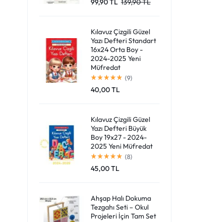
99,90
TL
139,90
TL
Giriş Yap
Kılavuz Çizgili Güzel
Yazı Defteri Standart
16x24 Orta Boy -
2024-2025 Yeni
Müfredat
(9)
40,00
TL
Kılavuz Çizgili Güzel
Yazı Defteri Büyük
Boy 19x27 - 2024-
2025 Yeni Müfredat
(8)
45,00
TL
Ahşap Halı Dokuma
Tezgahı Seti – Okul
Projeleri İçin Tam Set