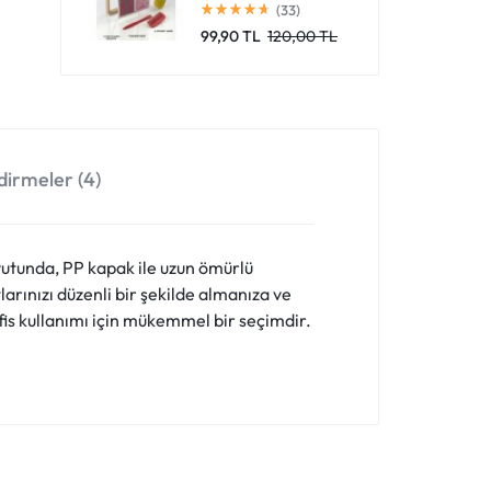
(33)
99,90
TL
120,00
TL
irmeler (4)
oyutunda, PP kapak ile uzun ömürlü
larınızı düzenli bir şekilde almanıza ve
ofis kullanımı için mükemmel bir seçimdir.