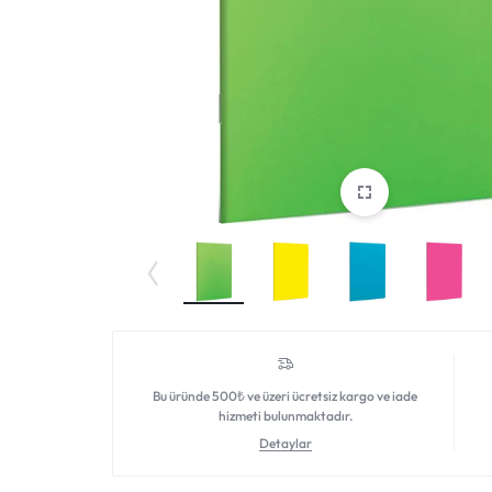
DAHA
FAZLASI
IÇIN
TEK
ADRES.
GENIŞ
ÜRÜN
YELPAZESI
Bu üründe 500₺ ve üzeri ücretsiz kargo ve iade
VE
hizmeti bulunmaktadır.
Detaylar
UYGUN