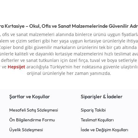
ra Kırtasiye – Okul, Ofis ve Sanat Malzemelerinde Güvenilir Ad
l, ofis ve sanat malzemeleri alanında binlerce ürünü uygun fiyatlarla
alem ve çizim setleri gibi her yaşa uygun kırtasiye ürünleriyle ihtiya
Copier bond gibi güvenilir markaların ürünlerini tek bir çatı altında
rünlerle kaliteli ve dayanıklı kırtasiye malzemelerini hızlı teslimat a
defterler ve sanat tutkunları için özel fırça, tuval ve boya setleriy
r ve
Hepsijet
aracılığıyla Türkiye’nin her noktasına güvenle ulaştırılır.
orijinal ürünleriyle her zaman yanınızda.
Şartlar ve Koşullar
Siparişler & İadeler
Mesafeli Satış Sözleşmesi
Sipariş Takibi
Ön Bilgilendirme Formu
Teslimat Koşulları
Üyelik Sözleşmesi
İade ve Değişim Koşulları