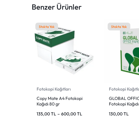
KEŞFEDIN!
Benzer Ürünler
Stokta Yok
Stokta Yok
Fotokopi Kağıtları
Fotokopi Kağıtl
Copy Mate A4 Fotokopi
GLOBAL OFFIC
Kağıdı 80 gr
Fotokopi Kağıd
Beyaz
135,00
TL
–
600,00
TL
130,00
TL