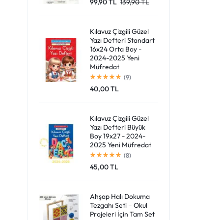
99,90
TL
139,90
TL
Giriş Yap
Kılavuz Çizgili Güzel
Yazı Defteri Standart
16x24 Orta Boy -
2024-2025 Yeni
Müfredat
(9)
40,00
TL
Kılavuz Çizgili Güzel
Yazı Defteri Büyük
Boy 19x27 - 2024-
2025 Yeni Müfredat
(8)
45,00
TL
Ahşap Halı Dokuma
Tezgahı Seti – Okul
Projeleri İçin Tam Set