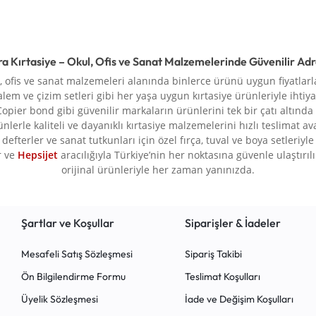
ra Kırtasiye – Okul, Ofis ve Sanat Malzemelerinde Güvenilir Ad
l, ofis ve sanat malzemeleri alanında binlerce ürünü uygun fiyatlarla
alem ve çizim setleri gibi her yaşa uygun kırtasiye ürünleriyle ihtiya
Copier bond gibi güvenilir markaların ürünlerini tek bir çatı altında
rünlerle kaliteli ve dayanıklı kırtasiye malzemelerini hızlı teslimat a
defterler ve sanat tutkunları için özel fırça, tuval ve boya setleriy
r ve
Hepsijet
aracılığıyla Türkiye’nin her noktasına güvenle ulaştırılır.
orijinal ürünleriyle her zaman yanınızda.
Şartlar ve Koşullar
Siparişler & İadeler
Mesafeli Satış Sözleşmesi
Sipariş Takibi
Ön Bilgilendirme Formu
Teslimat Koşulları
Üyelik Sözleşmesi
İade ve Değişim Koşulları