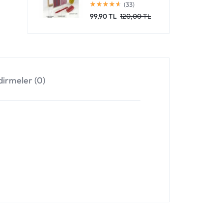
(33)
99,90
TL
120,00
TL
irmeler (0)