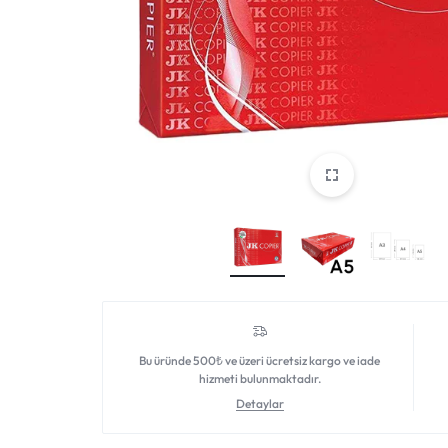
DAHA
FAZLASI
IÇIN
TEK
ADRES.
GENIŞ
ÜRÜN
YELPAZESI
Bu üründe 500₺ ve üzeri ücretsiz kargo ve iade
VE
hizmeti bulunmaktadır.
Detaylar
UYGUN