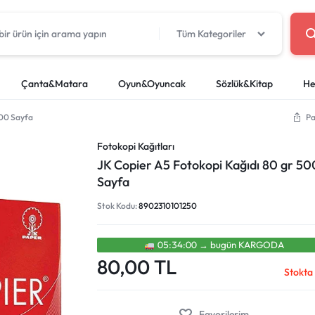
Tüm Kategoriler
Çanta&Matara
Oyun&Oyuncak
Sözlük&Kitap
He
500 Sayfa
Pa
oyalar
cuk Oyuncakları
tapları
Okul Kırtasiye
Beslenme Çantaları
Deney Setleri
Yağlı Boyalar
LEGO
Sözlükler
Boya Kaleml
Proje Çanta
Fotokopi Kağıtları
Silgiler
Kuru Boyalar
r
artları
Paletler ve Temizleme Kap
JK Copier A5 Fotokopi Kağıdı 80 gr 50
i
Kalemtıraşlar
Pastel Boyal
Sayfa
efterleri
Makaslar
Keçeli Kaleml
Stok Kodu:
8902310101250
i
Yapıştırıcı ve Bant
Sulu Boyalar
Cetvel, Pergel ve Sayı Çubukları
Kuru Sulu Boy
Yapışkanlı Not Kağıtları
05:34:00
→
bugün
KARGODA
80,00
TL
Stokta
Favorilerim