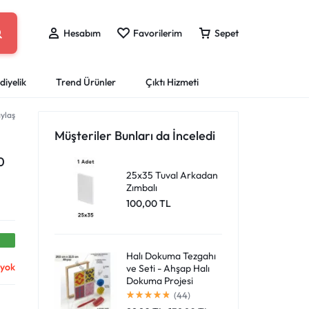
Hesabım
Favorilerim
Sepet
diyelik
Trend Ürünler
Çıktı Hizmeti
ylaş
eri
ları
Sprey Boyalar
Puzzle Yap-Boz
Boyama Kitapları
Ofis Kırtasiye
Mataralar
Müşteriler Bunları da İnceledi
Giriş Yap
Çantan boş
Dosya ve Klasörler
ları
Resim Kalemleri
0
ar
Tahta Kalemi ve Silgileri
25x35 Tuval Arkadan
Favori Ürünlerim
Zımbalı
er
Mürekkepler ve Kartuşlar
Harika fırsatları kaçırmayın! Alışverişe başlayın
100,00
TL
Sipariş Takibi
Masaüstü Organizlerler
veya eklenen ürünleri görüntülemek için oturum
a Kalemleri
Ofis Ekipmanları
açın.
Halı Dokuma Tezgahı
 yok
ve Seti - Ahşap Halı
Mağazadaki Yenilikler
Dokuma Projesi
(44)