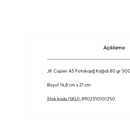
FIYATLARLA
IHTIYACINIZ
OLAN
HER
Açıklama
ŞEYI
BULABILECEĞINIZ
JK Copier A5 Fotokopğ Kağıdı 80 gr 500
ONLINE
Boyut 14,8 cm x 21 cm
ALIŞVERIŞ
Stok kodu (SKU):
8902310101250
PLATFORMU.
HEMEN