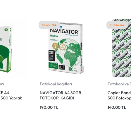
Stokta Yok
Stokta Yok
arı
Fotokopi Kağıtları
Fotokopi ve B
E A4
NAVIGATOR A4 80GR
Copier Bond
ı 500 Yaprak
FOTOKOPİ KAĞIDI
500 Fotokopi
190,00
TL
140,00
TL