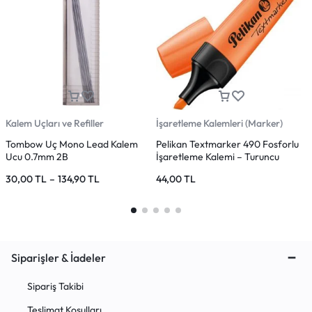
Kalem Uçları ve Refiller
İşaretleme Kalemleri (Marker)
K
Tombow Uç Mono Lead Kalem
Pelikan Textmarker 490 Fosforlu
U
Ucu 0.7mm 2B
İşaretleme Kalemi – Turuncu
K
30,00
TL
–
134,90
TL
44,00
TL
1
Siparişler & İadeler
Sipariş Takibi
Teslimat Koşulları