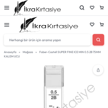
Çantan boş
Anasayfa
»
Mağaza
»
Faber-Castell SUPER FINE ICE MIN 0.5 2B 75MM
KALEM UCU
Harika fırsatları kaçırmayın! Alışverişe başlayın
Çantan boş
veya eklenen ürünleri görüntülemek için oturum
açın.
Harika fırsatları kaçırmayın! Alışverişe başlayın
veya eklenen ürünleri görüntülemek için oturum
Mağazadaki Yenilikler
açın.
Giriş Yap