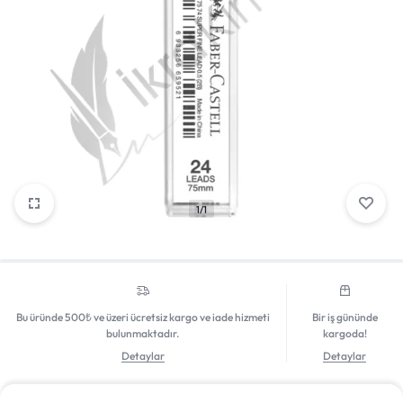
Mağazadaki Yenilikler
Giriş Yap
1/1
Bu üründe 500₺ ve üzeri ücretsiz kargo ve iade hizmeti
Bir iş gününde
bulunmaktadır.
kargoda!
Detaylar
Detaylar