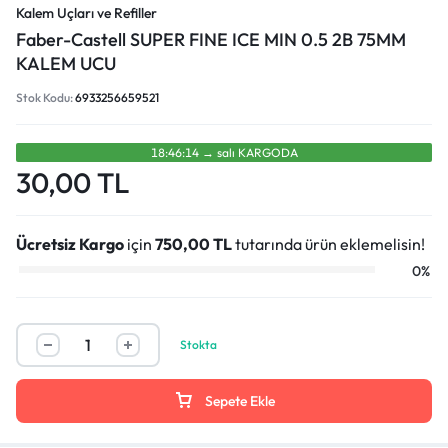
Kalem Uçları ve Refiller
Faber-Castell SUPER FINE ICE MIN 0.5 2B 75MM
KALEM UCU
Stok Kodu:
6933256659521
18:46:14
→
sali
KARGODA
30,00
TL
Ücretsiz Kargo
için
750,00
TL
tutarında ürün eklemelisin!
0%
Stokta
Sepete Ekle