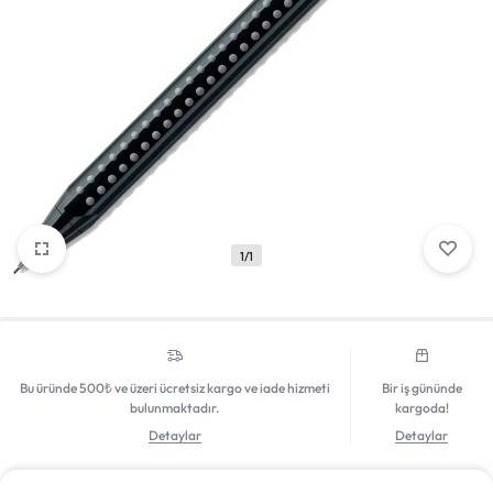
Mağazadaki Yenilikler
Giriş Yap
1/1
Bu üründe 500₺ ve üzeri ücretsiz kargo ve iade hizmeti
Bir iş gününde
bulunmaktadır.
kargoda!
Detaylar
Detaylar