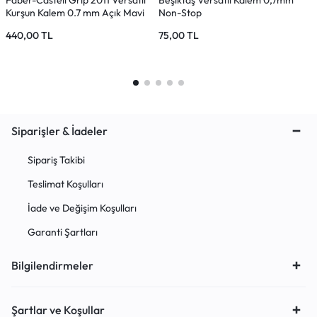
Faber-Castell Grip 2011 Versatil
Beşiktaş Versatil Kalem 0,7mm
F
Kurşun Kalem 0.7 mm Açık Mavi
Non-Stop
K
440,00
TL
75,00
TL
4
Siparişler & İadeler
Sipariş Takibi
Teslimat Koşulları
İade ve Değişim Koşulları
Garanti Şartları
Bilgilendirmeler
Şartlar ve Koşullar