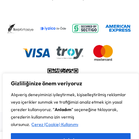
Gizliliğinize önem veriyoruz
Alışveriş deneyiminizi iyileştirmek, kişiselleştirilmiş reklamlar
veya içerikler sunmak ve trafiğimizi analiz etmek için yasal
çerezler kullanıyoruz. “
Anladım
” seçeneğine tıklayarak,
Copyright © 2026 İkra Kırtasiye & Süreyya Özbay, Her Hakkı
çerezlerin kullanımına izin vermiş
Saklıdır.
olursunuz.
Çerez (Cookie) Kullanımı