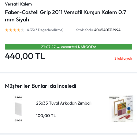
Versatil Kalem
Faber-Castell Grip 2011 Versatil Kurşun Kalem 0.7
mm Siyah
4.33 (
3
Değerlendirme)
Stok Kodu:
4005401312994
21:07:47
→
cumartesi̇
KARGODA
440,00
TL
Stokta yok
Müşteriler Bunları da İnceledi
25x35 Tuval Arkadan Zımbalı
100,00
TL