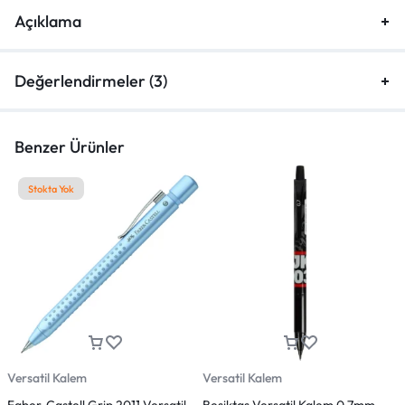
Açıklama
Değerlendirmeler (3)
Benzer Ürünler
Stokta Yok
Versatil Kalem
Versatil Kalem
V