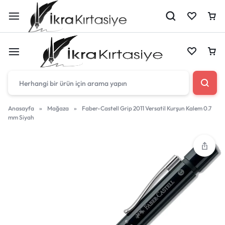
Çantan boş
Anasayfa
»
Mağaza
»
Faber-Castell Grip 2011 Versatil Kurşun Kalem 0.7
mm Siyah
Harika fırsatları kaçırmayın! Alışverişe başlayın
Çantan boş
veya eklenen ürünleri görüntülemek için oturum
açın.
Harika fırsatları kaçırmayın! Alışverişe başlayın
veya eklenen ürünleri görüntülemek için oturum
Mağazadaki Yenilikler
açın.
Giriş Yap