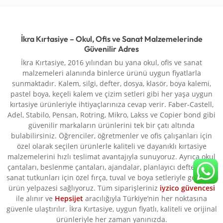
İkra Kırtasiye – Okul, Ofis ve Sanat Malzemelerinde
Güvenilir Adres
İkra Kırtasiye, 2016 yılından bu yana okul, ofis ve sanat
malzemeleri alanında binlerce ürünü uygun fiyatlarla
sunmaktadır. Kalem, silgi, defter, dosya, klasör, boya kalemi,
pastel boya, keçeli kalem ve çizim setleri gibi her yaşa uygun
kırtasiye ürünleriyle ihtiyaçlarınıza cevap verir. Faber-Castell,
Adel, Stabilo, Pensan, Rotring, Mikro, Lakss ve Copier bond gibi
güvenilir markaların ürünlerini tek bir çatı altında
bulabilirsiniz. Öğrenciler, öğretmenler ve ofis çalışanları için
özel olarak seçilen ürünlerle kaliteli ve dayanıklı kırtasiye
malzemelerini hızlı teslimat avantajıyla sunuyoruz. Ayrıca okul
çantaları, beslenme çantaları, ajandalar, planlayıcı defterler ve
sanat tutkunları için özel fırça, tuval ve boya setleriyle geniş bir
ürün yelpazesi sağlıyoruz. Tüm siparişleriniz
iyzico güvencesi
ile alınır ve
Hepsijet
aracılığıyla Türkiye’nin her noktasına
güvenle ulaştırılır. İkra Kırtasiye, uygun fiyatlı, kaliteli ve orijinal
ürünleriyle her zaman yanınızda.