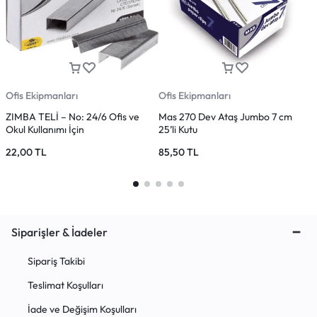
Ofis Ekipmanları
Ofis Ekipmanları
K
ZIMBA TELİ – No: 24/6 Ofis ve
Mas 270 Dev Ataş Jumbo 7 cm
F
Okul Kullanımı İçin
25’li Kutu
T
22,00
TL
85,50
TL
3
Siparişler & İadeler
Sipariş Takibi
Teslimat Koşulları
İade ve Değişim Koşulları