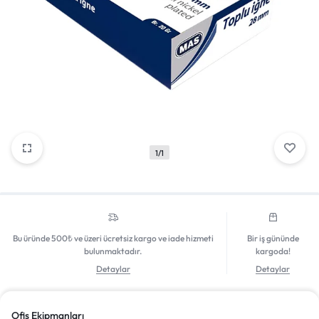
Mağazadaki Yenilikler
Giriş Yap
1/1
Bu üründe 500₺ ve üzeri ücretsiz kargo ve iade hizmeti
Bir iş gününde
bulunmaktadır.
kargoda!
Detaylar
Detaylar
Ofis Ekipmanları