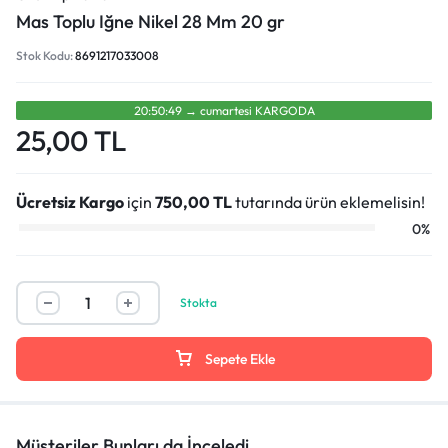
Mas Toplu Iğne Nikel 28 Mm 20 gr
Stok Kodu:
8691217033008
20:50:49
→
cumartesi̇
KARGODA
25,00
TL
Ücretsiz Kargo
için
750,00
TL
tutarında ürün eklemelisin!
0%
Stokta
Sepete Ekle
Müşteriler Bunları da İnceledi