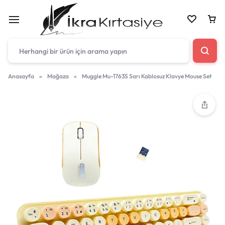
Anasayfa
»
Mağaza
»
Muggle Mu-1763S Sarı Kablosuz Klavye Mouse Set
Çantan boş
Harika fırsatları kaçırmayın! Alışverişe başlayın
veya eklenen ürünleri görüntülemek için oturum
açın.
Mağazadaki Yenilikler