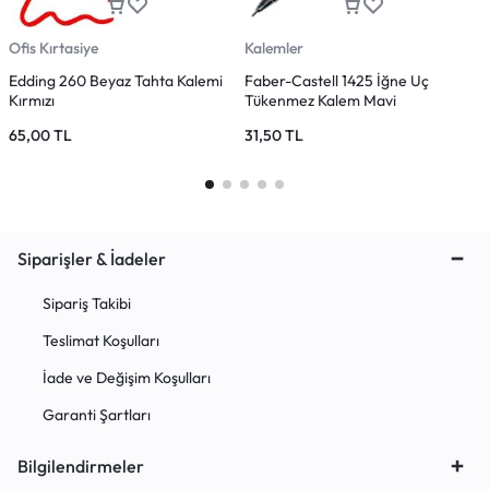
Ofis Kırtasiye
Kalemler
D
Edding 260 Beyaz Tahta Kalemi
Faber-Castell 1425 İğne Uç
S
Kırmızı
Tükenmez Kalem Mavi
S
65,00
TL
31,50
TL
Siparişler & İadeler
Sipariş Takibi
Teslimat Koşulları
İade ve Değişim Koşulları
Garanti Şartları
Bilgilendirmeler