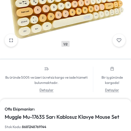
Giriş Yap
1/2
Bu üründe 500₺ ve üzeri ücretsiz kargo ve iade hizmeti
Bir iş gününde
bulunmaktadır.
kargoda!
Detaylar
Detaylar
Ofis Ekipmanları
Muggle Mu-1763S Sarı Kablosuz Klavye Mouse Set
Stok Kodu:
8681248769144