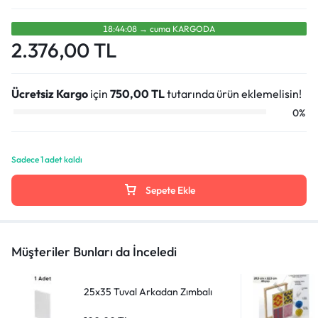
18:44:07
→
cuma
KARGODA
2.376,00
TL
Ücretsiz Kargo
için
750,00
TL
tutarında ürün eklemelisin!
0%
Sadece 1 adet kaldı
Sepete Ekle
Müşteriler Bunları da İnceledi
25x35 Tuval Arkadan Zımbalı