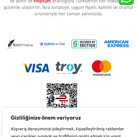
ile alınır ve
Hepsijet
aracılığıyla Türkiye’nin her noktasına
güvenle ulaştırılır. İkra Kırtasiye, uygun fiyatlı, kaliteli ve orijinal
ürünleriyle her zaman yanınızda.
Gizliliğinize önem veriyoruz
Alışveriş deneyiminizi iyileştirmek, kişiselleştirilmiş reklamlar
Copyright © 2026 İkra Kırtasiye & Süreyya Özbay, Her Hakkı
Saklıdır.
veya içerikler sunmak ve trafiğimizi analiz etmek için yasal