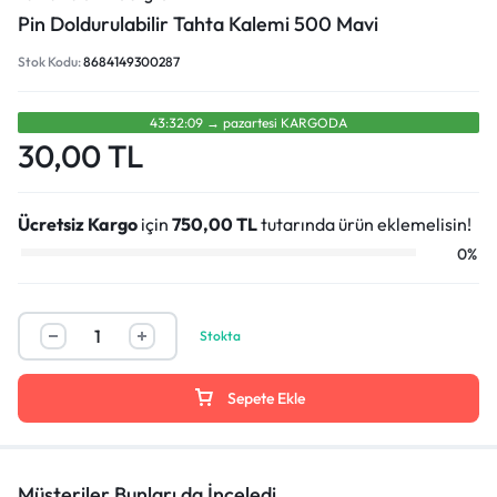
Pin Doldurulabilir Tahta Kalemi 500 Mavi
Stok Kodu:
8684149300287
43:32:09
→
pazartesi̇
KARGODA
30,00
TL
Ücretsiz Kargo
için
750,00
TL
tutarında ürün eklemelisin!
0%
Stokta
Sepete Ekle
Müşteriler Bunları da İnceledi