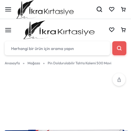
Çantan boş
Anasayfa
»
Mağaza
»
Pin Doldurulabilir Tahta Kalemi 500 Mavi
Harika fırsatları kaçırmayın! Alışverişe başlayın
Çantan boş
veya eklenen ürünleri görüntülemek için oturum
açın.
Harika fırsatları kaçırmayın! Alışverişe başlayın
veya eklenen ürünleri görüntülemek için oturum
Mağazadaki Yenilikler
açın.
Giriş Yap