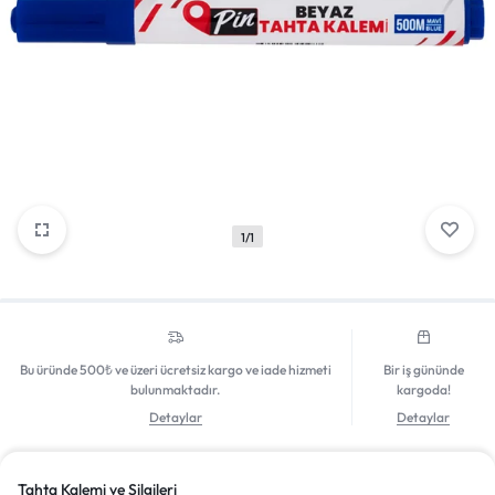
Mağazadaki Yenilikler
Giriş Yap
1/1
Bu üründe 500₺ ve üzeri ücretsiz kargo ve iade hizmeti
Bir iş gününde
bulunmaktadır.
kargoda!
Detaylar
Detaylar
Tahta Kalemi ve Silgileri