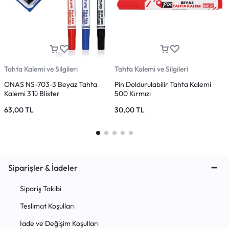
Tahta Kalemi ve Silgileri
Tahta Kalemi ve Silgileri
T
ONAS NS-703-3 Beyaz Tahta
Pin Doldurulabilir Tahta Kalemi
P
Kalemi 3’lü Blister
500 Kırmızı
5
63,00
TL
30,00
TL
Siparişler & İadeler
Sipariş Takibi
Teslimat Koşulları
İade ve Değişim Koşulları