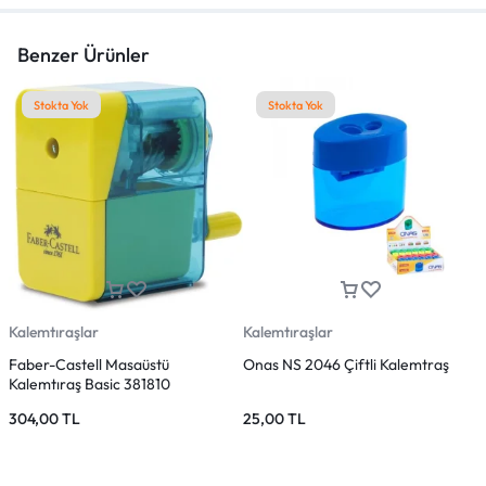
Benzer Ürünler
Stokta Yok
Stokta Yok
Kalemtıraşlar
Kalemtıraşlar
K
Faber-Castell Masaüstü
Onas NS 2046 Çiftli Kalemtraş
K
Kalemtıraş Basic 381810
2
v
304,00
TL
25,00
TL
2