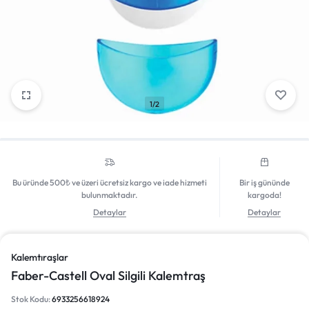
Giriş Yap
1/2
Bu üründe 500₺ ve üzeri ücretsiz kargo ve iade hizmeti
Bir iş gününde
bulunmaktadır.
kargoda!
Detaylar
Detaylar
Kalemtıraşlar
Faber-Castell Oval Silgili Kalemtraş
Stok Kodu:
6933256618924