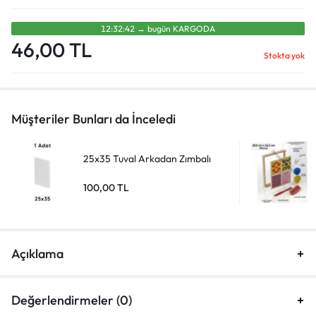
12:32:42
→
bugün
KARGODA
46,00
TL
Stokta yok
Müşteriler Bunları da İnceledi
25x35 Tuval Arkadan Zımbalı
100,00
TL
Açıklama
Değerlendirmeler (0)