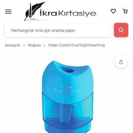
Anasayfa
»
Mağaza
»
Faber-Castell Oval Silgili Kalemtraş
Çantan boş
Harika fırsatları kaçırmayın! Alışverişe başlayın
veya eklenen ürünleri görüntülemek için oturum
açın.
Mağazadaki Yenilikler