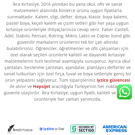
İkra Kırtasiye, 2016 yılından bu yana okul, ofis ve sanat
malzemeleri alanında binlerce ürünü uygun fiyatlarla
sunmaktadır. Kalem, silgi, defter, dosya, klasör, boya kalemi,
pastel boya, keçeli kalem ve çizim setleri gibi her yaşa uygun
kırtasiye ürünleriyle ihtiyaçlarınıza cevap verir. Faber-Castell,
Adel, Stabilo, Pensan, Rotring, Mikro, Lakss ve Copier bond gibi
güvenilir markaların ürünlerini tek bir çatı altında
bulabilirsiniz. Öğrenciler, öğretmenler ve ofis çalışanları için
özel olarak seçilen ürünlerle kaliteli ve dayanıklı kırtasiye
malzemelerini hızlı teslimat avantajıyla sunuyoruz. Ayrıca okul
çantaları, beslenme çantaları, ajandalar, planlayıcı defterler ve
sanat tutkunları için özel fırça, tuval ve boya setleriyle geniş bir
ürün yelpazesi sağlıyoruz. Tüm siparişleriniz
iyzico güvencesi
ile alınır ve
Hepsijet
aracılığıyla Türkiye’nin her noktasına
güvenle ulaştırılır. İkra Kırtasiye, uygun fiyatlı, kaliteli ve orijinal
ürünleriyle her zaman yanınızda.