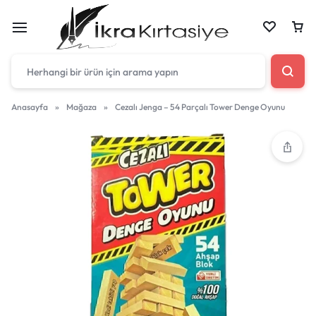
Anasayfa
»
Mağaza
»
Cezalı Jenga – 54 Parçalı Tower Denge Oyunu
Çantan boş
Harika fırsatları kaçırmayın! Alışverişe başlayın
veya eklenen ürünleri görüntülemek için oturum
açın.
Mağazadaki Yenilikler