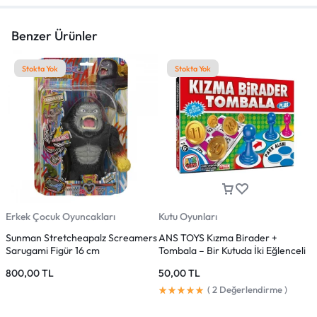
Benzer Ürünler
Stokta Yok
Stokta Yok
Erkek Çocuk Oyuncakları
Kutu Oyunları
E
Sunman Stretcheapalz Screamers
ANS TOYS Kızma Birader +
S
Sarugami Figür 16 cm
Tombala – Bir Kutuda İki Eğlenceli
S
Oyun
800,00
TL
50,00
TL
(
2
Değerlendirme )