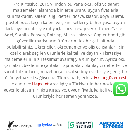
İkra Kırtasiye, 2016 yılından bu yana okul, ofis ve sanat
malzemeleri alanında binlerce ürünü uygun fiyatlarla
sunmaktadır. Kalem, silgi, defter, dosya, klasör, boya kalemi,
pastel boya, keçeli kalem ve çizim setleri gibi her yaşa uygun
kırtasiye ürünleriyle ihtiyaçlarınıza cevap verir. Faber-Castell,
Adel, Stabilo, Pensan, Rotring, Mikro, Lakss ve Copier bond gibi
güvenilir markaların ürünlerini tek bir çatı altında
bulabilirsiniz. Öğrenciler, öğretmenler ve ofis çalışanları için
özel olarak seçilen ürünlerle kaliteli ve dayanıklı kırtasiye
malzemelerini hızlı teslimat avantajıyla sunuyoruz. Ayrıca okul
çantaları, beslenme çantaları, ajandalar, planlayıcı defterler ve
sanat tutkunları için özel fırça, tuval ve boya setleriyle geniş bir
ürün yelpazesi sağlıyoruz. Tüm siparişleriniz
iyzico güvencesi
ile alınır ve
Hepsijet
aracılığıyla Türkiye’nin her noktasına
güvenle ulaştırılır. İkra Kırtasiye, uygun fiyatlı, kaliteli ve orijinal
ürünleriyle her zaman yanınızda.