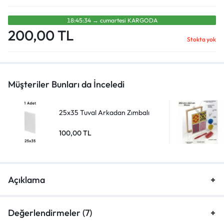
18:45:34
→
cumartesi̇
KARGODA
200,00
TL
Stokta yok
Müşteriler Bunları da İnceledi
25x35 Tuval Arkadan Zımbalı
100,00
TL
Açıklama
Değerlendirmeler (7)