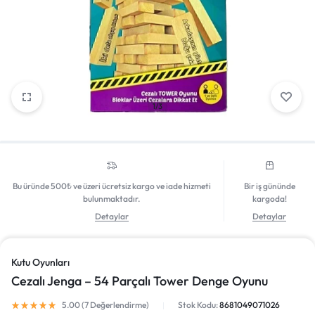
Giriş Yap
1/3
Bu üründe 500₺ ve üzeri ücretsiz kargo ve iade hizmeti
Bir iş gününde
bulunmaktadır.
kargoda!
Detaylar
Detaylar
Kutu Oyunları
Cezalı Jenga – 54 Parçalı Tower Denge Oyunu
5.00 (
7
Değerlendirme)
Stok Kodu:
8681049071026