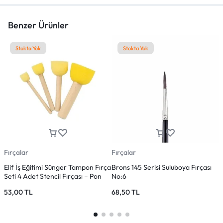
Benzer Ürünler
Stokta Yok
Stokta Yok
Fırçalar
Fırçalar
F
Elif İş Eğitimi Sünger Tampon Fırça
Brons 145 Serisi Suluboya Fırçası
N
Seti 4 Adet Stencil Fırçası – Pon
No:6
K
Pon Fırça
53,00
TL
68,50
TL