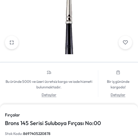
Giriş Yap
1/2
Bu üründe 500₺ ve üzeri ücretsiz kargo ve iade hizmeti
Bir iş gününde
bulunmaktadır.
kargoda!
Detaylar
Detaylar
Fırçalar
Brons 145 Serisi Suluboya Fırçası No:00
Stok Kodu:
8697405220878