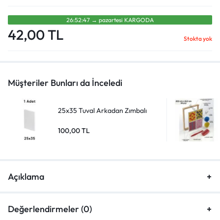
26:52:47
→
pazartesi̇
KARGODA
42,00
TL
Stokta yok
Müşteriler Bunları da İnceledi
25x35 Tuval Arkadan Zımbalı
100,00
TL
Açıklama
Değerlendirmeler (0)