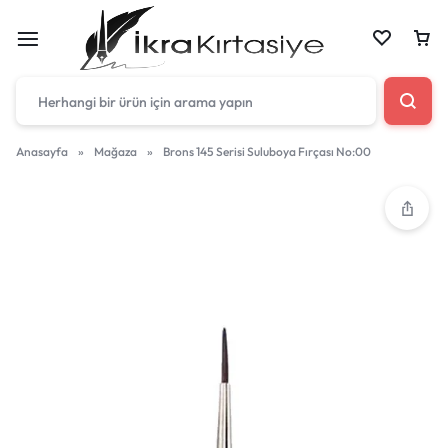
Anasayfa
»
Mağaza
»
Brons 145 Serisi Suluboya Fırçası No:00
Çantan boş
Harika fırsatları kaçırmayın! Alışverişe başlayın
veya eklenen ürünleri görüntülemek için oturum
açın.
Mağazadaki Yenilikler