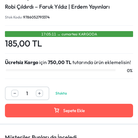
Robi Çıldırdı – Faruk Yıldız | Erdem Yayınları
Stok Kodu:
9786052793374
17:05:10
→
cumartesi̇
KARGODA
185,00
TL
Ücretsiz Kargo
için
750,00
TL
tutarında ürün eklemelisin!
0%
Stokta
Sepete Ekle
Müşteriler Bunları da İnceledi