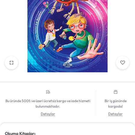
Mağazadaki Yenilikler
Giriş Yap
1/1
Bu üründe 500₺ ve üzeri ücretsiz kargo ve iade hizmeti
Bir iş gününde
bulunmaktadır.
kargoda!
Detaylar
Detaylar
Okuma Kitapları