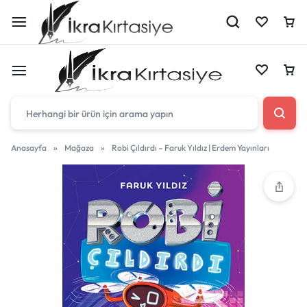
Çantan boş
Anasayfa
»
Mağaza
»
Robi Çıldırdı – Faruk Yıldız | Erdem Yayınları
Harika fırsatları kaçırmayın! Alışverişe başlayın
Çantan boş
veya eklenen ürünleri görüntülemek için oturum
açın.
Harika fırsatları kaçırmayın! Alışverişe başlayın
veya eklenen ürünleri görüntülemek için oturum
Mağazadaki Yenilikler
açın.
Giriş Yap