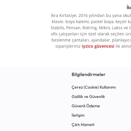
PLATFORMU.
Bic
9
İk
Brons
17
HEMEN
İkra Kırtasiye, 2016 yılından bu yana oku
klasör, boya kalemi, pastel boya, keçeli k
BUBU
2
KEŞFEDIN!
Stabilo, Pensan, Rotring, Mikro, Lakss ve 
BUL-MAX
1
ofis çalışanları için özel olarak seçilen ü
beslenme çantaları, ajandalar, planlayıcı 
Burak Sports
2
siparişleriniz
iyzico güvencesi
ile alını
Carioca
1
Cassa
3
CCS London
1
Bilgilendirmeler
ÇOOK
1
Çerez (Cookie) Kullanımı
Copier Bond
1
Gizlilik ve Güvenlik
DAZZLE
11
Güvenli Ödeme
Edding
4
İletişim
Eğitim Deposu Yayınları
4
Çıktı Hizmeti
Elif İş Eğitimi
12