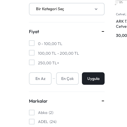
SANAT
MALZEMELERI
Kalem Uçları ve Refiller
Bir Kategori Seç
ÜRÜNLERI
VE
Cetvel,
ARK 1
DAHA
Cetve
Fiyat
30,0
FAZLASI
0 -
100,00
TL
IÇIN
100,00
TL
-
200,00
TL
250,00
TL
+
TEK
ADRES.
Uygula
GENIŞ
Markalar
ÜRÜN
Abka
2
YELPAZESI
ADEL
24