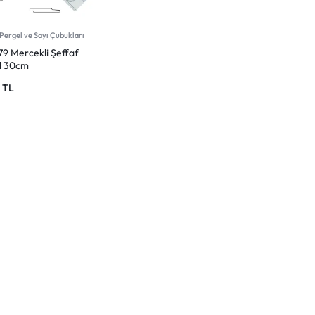
 Pergel ve Sayı Çubukları
79 Mercekli Şeffaf
l 30cm
0
TL