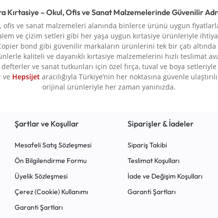
ra Kırtasiye – Okul, Ofis ve Sanat Malzemelerinde Güvenilir Ad
l, ofis ve sanat malzemeleri alanında binlerce ürünü uygun fiyatlarla
alem ve çizim setleri gibi her yaşa uygun kırtasiye ürünleriyle ihtiya
Copier bond gibi güvenilir markaların ürünlerini tek bir çatı altında
rünlerle kaliteli ve dayanıklı kırtasiye malzemelerini hızlı teslimat a
defterler ve sanat tutkunları için özel fırça, tuval ve boya setleriy
r ve
Hepsijet
aracılığıyla Türkiye’nin her noktasına güvenle ulaştırılır.
orijinal ürünleriyle her zaman yanınızda.
Şartlar ve Koşullar
Siparişler & İadeler
Mesafeli Satış Sözleşmesi
Sipariş Takibi
Ön Bilgilendirme Formu
Teslimat Koşulları
Üyelik Sözleşmesi
İade ve Değişim Koşulları
Çerez (Cookie) Kullanımı
Garanti Şartları
Garanti Şartları