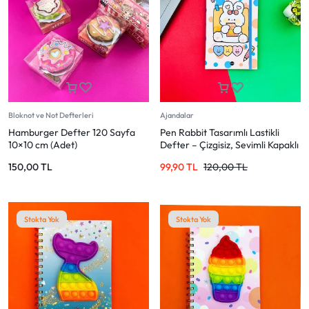
Bloknot ve Not Defterleri
Ajandalar
Hamburger Defter 120 Sayfa
Pen Rabbit Tasarımlı Lastikli
10×10 cm (Adet)
Defter – Çizgisiz, Sevimli Kapaklı
150,00
TL
99,90
TL
120,00
TL
Stokta Yok
Stokta Yok