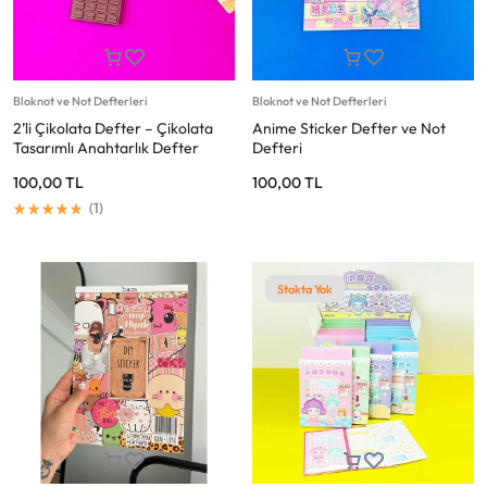
Mağazadaki Yenilikler
Giriş Yap
Bloknot ve Not Defterleri
Bloknot ve Not Defterleri
2’li Çikolata Defter – Çikolata
Anime Sticker Defter ve Not
Tasarımlı Anahtarlık Defter
Defteri
100,00
TL
100,00
TL
1
Stokta Yok