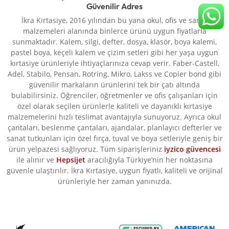
Güvenilir Adres
İkra Kırtasiye, 2016 yılından bu yana okul, ofis ve sanat
malzemeleri alanında binlerce ürünü uygun fiyatlarla
sunmaktadır. Kalem, silgi, defter, dosya, klasör, boya kalemi,
pastel boya, keçeli kalem ve çizim setleri gibi her yaşa uygun
kırtasiye ürünleriyle ihtiyaçlarınıza cevap verir. Faber-Castell,
Adel, Stabilo, Pensan, Rotring, Mikro, Lakss ve Copier bond gibi
güvenilir markaların ürünlerini tek bir çatı altında
bulabilirsiniz. Öğrenciler, öğretmenler ve ofis çalışanları için
özel olarak seçilen ürünlerle kaliteli ve dayanıklı kırtasiye
malzemelerini hızlı teslimat avantajıyla sunuyoruz. Ayrıca okul
çantaları, beslenme çantaları, ajandalar, planlayıcı defterler ve
sanat tutkunları için özel fırça, tuval ve boya setleriyle geniş bir
ürün yelpazesi sağlıyoruz. Tüm siparişleriniz
iyzico güvencesi
ile alınır ve
Hepsijet
aracılığıyla Türkiye’nin her noktasına
güvenle ulaştırılır. İkra Kırtasiye, uygun fiyatlı, kaliteli ve orijinal
ürünleriyle her zaman yanınızda.