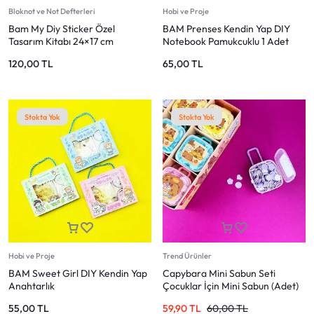
Bloknot ve Not Defterleri
Hobi ve Proje
Bam My Diy Sticker Özel
BAM Prenses Kendin Yap DIY
Tasarım Kitabı 24×17 cm
Notebook Pamukcuklu 1 Adet
120,00
TL
65,00
TL
Stokta Yok
Stokta Yok
Hobi ve Proje
Trend Ürünler
BAM Sweet Girl DIY Kendin Yap
Capybara Mini Sabun Seti
Anahtarlık
Çocuklar İçin Mini Sabun (Adet)
55,00
TL
59,90
TL
60,00
TL