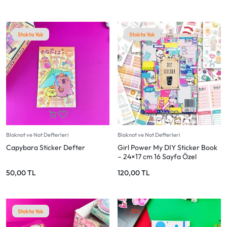
Stokta Yok
Stokta Yok
Bloknot ve Not Defterleri
Bloknot ve Not Defterleri
Capybara Sticker Defter
Girl Power My DIY Sticker Book
– 24×17 cm 16 Sayfa Özel
Tasarım Sticker Defteri (Bam-
50,00
TL
120,00
TL
1216)
Stokta Yok
-17%