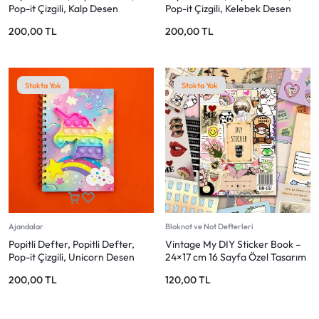
Pop-it Çizgili, Kalp Desen
Pop-it Çizgili, Kelebek Desen
200,00
TL
200,00
TL
Stokta Yok
Stokta Yok
Ajandalar
Bloknot ve Not Defterleri
Popitli Defter, Popitli Defter,
Vintage My DIY Sticker Book –
Pop-it Çizgili, Unicorn Desen
24×17 cm 16 Sayfa Özel Tasarım
Sticker Defteri (Bam-1212)
200,00
TL
120,00
TL