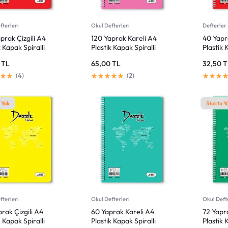
fterleri
Okul Defterleri
Defterler
prak Çizgili A4
120 Yaprak Kareli A4
40 Yapra
k Kapak Spiralli
Plastik Kapak Spiralli
Plastik 
r
Defter
Defter
0
TL
65,00
TL
32,50
T
4
2
 Yok
Stokta Y
fterleri
Okul Defterleri
Okul Deft
rak Çizgili A4
60 Yaprak Kareli A4
72 Yapra
k Kapak Spiralli
Plastik Kapak Spiralli
Plastik 