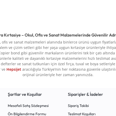
ra Kırtasiye – Okul, Ofis ve Sanat Malzemelerinde Güvenilir Ad
l, ofis ve sanat malzemeleri alanında binlerce ürünü uygun fiyatlarla
alem ve çizim setleri gibi her yaşa uygun kırtasiye ürünleriyle ihtiya
Copier bond gibi güvenilir markaların ürünlerini tek bir çatı altında
rünlerle kaliteli ve dayanıklı kırtasiye malzemelerini hızlı teslimat a
defterler ve sanat tutkunları için özel fırça, tuval ve boya setleriy
r ve
Hepsijet
aracılığıyla Türkiye’nin her noktasına güvenle ulaştırılır.
orijinal ürünleriyle her zaman yanınızda.
Şartlar ve Koşullar
Siparişler & İadeler
Mesafeli Satış Sözleşmesi
Sipariş Takibi
Ön Bilgilendirme Formu
Teslimat Koşulları