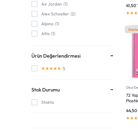
VE
Defte
Air Jordan
1
41,50
Alex Schoeller
2
UYGUN
Alpino
1
FIYATLARLA
Stokta
Altis
1
IHTIYACINIZ
Altın Kitaplar
1
ANSTOYS
4
Ürün Değerlendirmesi
OLAN
ARK
1
5
HER
Artdeco
5
Artı
2
ŞEYI
Okul De
Stok Durumu
Artline
2
72 Yap
BULABILECEĞINIZ
Plasti
Stokta
ASSİS
1
Defte
44,5
ONLINE
Astra
2
BAM
16
ALIŞVERIŞ
BESTDI
1