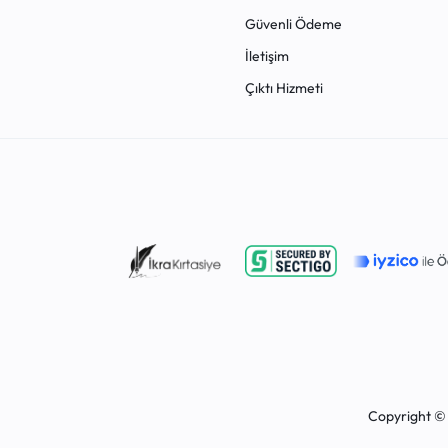
Ema Kitap
9
Güvenli Ödeme
EREN
1
İletişim
Evabond
1
Çıktı Hizmeti
Faber-Castell
54
Fatih
4
Fio
1
FISCHER
1
FixPoint
13
Frocx
2
Funbino
2
Gifi
1
Giotto
1
Gıpta
1
Copyright © 
GLOBAL
1