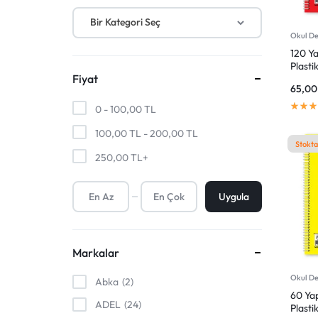
SANAT
MALZEMELERI
Kalem Uçları ve Refiller
Bir Kategori Seç
ÜRÜNLERI
VE
Okul De
120 Ya
DAHA
Plasti
Fiyat
Defte
65,0
FAZLASI
0 -
100,00
TL
IÇIN
100,00
TL
-
200,00
TL
Stokta
250,00
TL
+
TEK
ADRES.
Uygula
GENIŞ
Markalar
ÜRÜN
Okul De
Abka
2
YELPAZESI
60 Yap
ADEL
24
Plasti