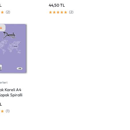
Defter
L
44,50
TL
2
2
ok
erleri
ak Kareli A4
Kapak Spiralli
L
1