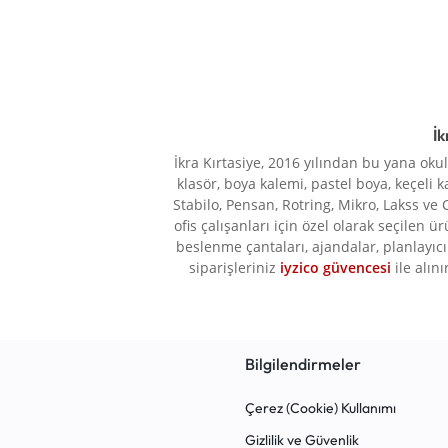
PLATFORMU.
Bic
9
Brons
17
HEMEN
BUBU
2
KEŞFEDIN!
BUL-MAX
1
İk
Burak Sports
2
İkra Kırtasiye, 2016 yılından bu yana oku
Carioca
1
klasör, boya kalemi, pastel boya, keçeli k
Cassa
3
Stabilo, Pensan, Rotring, Mikro, Lakss ve 
ofis çalışanları için özel olarak seçilen ü
CCS London
1
beslenme çantaları, ajandalar, planlayıcı 
siparişleriniz
iyzico güvencesi
ile alını
ÇOOK
1
Copier Bond
1
DAZZLE
11
Bilgilendirmeler
Edding
4
Eğitim Deposu Yayınları
4
Çerez (Cookie) Kullanımı
Elif İş Eğitimi
12
Gizlilik ve Güvenlik