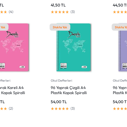
r
Defter
Defter
TL
41,50
TL
44,50
T
4
3
 Yok
Stokta Yok
Stokta Y
fterleri
Okul Defterleri
Okul Deft
rak Kareli A4
96 Yaprak Çizgili A4
96 Yapr
k Kapak Spiralli
Plastik Kapak Spiralli
Plastik 
r
Defter
Defter
0
TL
54,00
TL
54,00
T
2
3