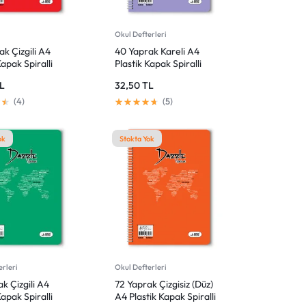
Giriş Yap
Mağazadaki Yenilikler
Okul Defterleri
k Çizgili A4
40 Yaprak Kareli A4
Kapak Spiralli
Plastik Kapak Spiralli
Giriş Yap
Defter
L
32,50
TL
4
5
ok
Stokta Yok
erleri
Okul Defterleri
k Çizgili A4
72 Yaprak Çizgisiz (Düz)
Kapak Spiralli
A4 Plastik Kapak Spiralli