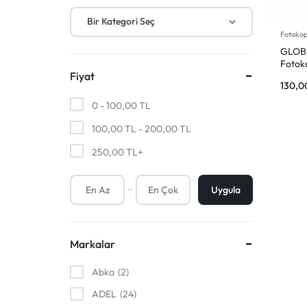
SANAT
MALZEMELERI
Kalem Uçları ve Refiller
Bir Kategori Seç
ÜRÜNLERI
VE
Fotokopi
GLOB
DAHA
Fotok
Fiyat
Yapra
130,
FAZLASI
0 -
100,00
TL
IÇIN
100,00
TL
-
200,00
TL
250,00
TL
+
TEK
ADRES.
Uygula
GENIŞ
Markalar
ÜRÜN
Abka
2
YELPAZESI
ADEL
24