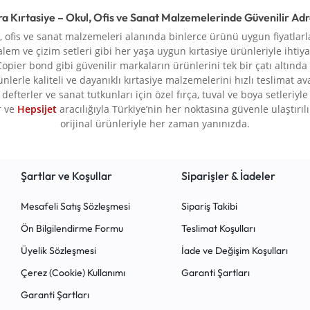
ra Kırtasiye – Okul, Ofis ve Sanat Malzemelerinde Güvenilir Ad
l, ofis ve sanat malzemeleri alanında binlerce ürünü uygun fiyatlarla
alem ve çizim setleri gibi her yaşa uygun kırtasiye ürünleriyle ihtiya
Copier bond gibi güvenilir markaların ürünlerini tek bir çatı altında
rünlerle kaliteli ve dayanıklı kırtasiye malzemelerini hızlı teslimat a
defterler ve sanat tutkunları için özel fırça, tuval ve boya setleriy
r ve
Hepsijet
aracılığıyla Türkiye’nin her noktasına güvenle ulaştırılır.
orijinal ürünleriyle her zaman yanınızda.
Şartlar ve Koşullar
Siparişler & İadeler
Mesafeli Satış Sözleşmesi
Sipariş Takibi
Ön Bilgilendirme Formu
Teslimat Koşulları
Üyelik Sözleşmesi
İade ve Değişim Koşulları
Çerez (Cookie) Kullanımı
Garanti Şartları
Garanti Şartları