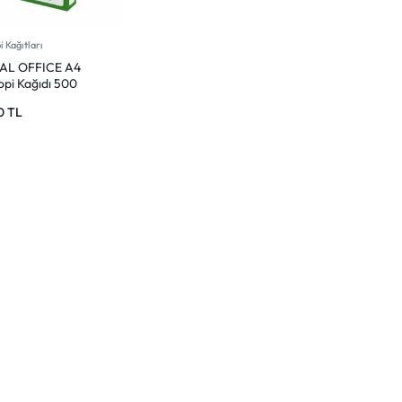
 Kağıtları
AL OFFICE A4
opi Kağıdı 500
k Beyaz
00
TL