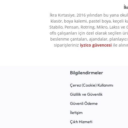
PLATFORMU.
Bic
9
İk
Brons
17
HEMEN
İkra Kırtasiye, 2016 yılından bu yana oku
klasör, boya kalemi, pastel boya, keçeli k
BUBU
2
KEŞFEDIN!
Stabilo, Pensan, Rotring, Mikro, Lakss ve 
BUL-MAX
1
ofis çalışanları için özel olarak seçilen ü
beslenme çantaları, ajandalar, planlayıcı 
Burak Sports
2
siparişleriniz
iyzico güvencesi
ile alını
Carioca
1
Cassa
3
CCS London
1
Bilgilendirmeler
ÇOOK
1
Çerez (Cookie) Kullanımı
Copier Bond
1
Gizlilik ve Güvenlik
DAZZLE
11
Güvenli Ödeme
Edding
4
İletişim
Eğitim Deposu Yayınları
4
Çıktı Hizmeti
Elif İş Eğitimi
12