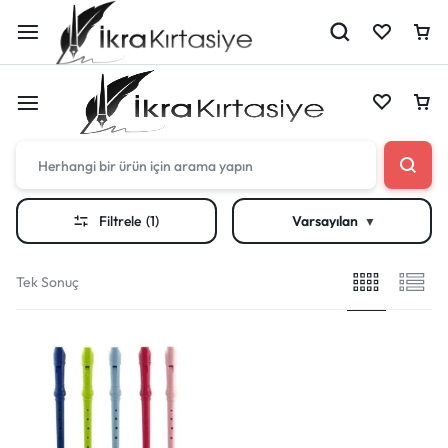
Çantan boş
Filtrele
(1)
Varsayılan
Harika fırsatları kaçırmayın! Alışverişe başlayın
Çantan boş
veya eklenen ürünleri görüntülemek için oturum
Tek Sonuç
açın.
Harika fırsatları kaçırmayın! Alışverişe başlayın
veya eklenen ürünleri görüntülemek için oturum
Mağazadaki Yenilikler
açın.
Giriş Yap