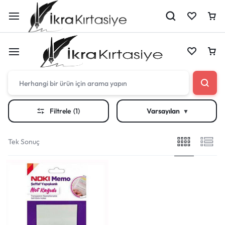
Çantan boş
Filtrele
(1)
Varsayılan
Harika fırsatları kaçırmayın! Alışverişe başlayın
Çantan boş
veya eklenen ürünleri görüntülemek için oturum
Tek Sonuç
açın.
Harika fırsatları kaçırmayın! Alışverişe başlayın
veya eklenen ürünleri görüntülemek için oturum
Mağazadaki Yenilikler
açın.
Giriş Yap