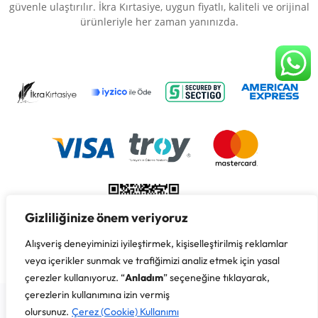
güvenle ulaştırılır. İkra Kırtasiye, uygun fiyatlı, kaliteli ve orijinal
ürünleriyle her zaman yanınızda.
Gizliliğinize önem veriyoruz
Alışveriş deneyiminizi iyileştirmek, kişiselleştirilmiş reklamlar
veya içerikler sunmak ve trafiğimizi analiz etmek için yasal
çerezler kullanıyoruz. “
Anladım
” seçeneğine tıklayarak,
Copyright © 2026 İkra Kırtasiye & Süreyya Özbay, Her Hakkı
çerezlerin kullanımına izin vermiş
Saklıdır.
olursunuz.
Çerez (Cookie) Kullanımı