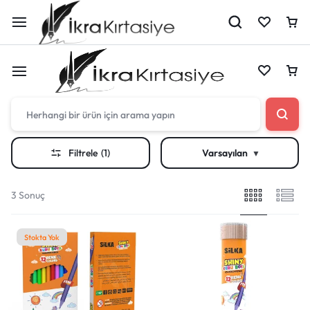
Çantan boş
Filtrele
(1)
Varsayılan
Harika fırsatları kaçırmayın! Alışverişe başlayın
Çantan boş
veya eklenen ürünleri görüntülemek için oturum
3 Sonuç
açın.
Harika fırsatları kaçırmayın! Alışverişe başlayın
Stokta Yok
veya eklenen ürünleri görüntülemek için oturum
Mağazadaki Yenilikler
açın.
Giriş Yap