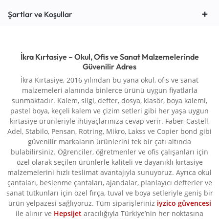
Şartlar ve Koşullar
İkra Kırtasiye – Okul, Ofis ve Sanat Malzemelerinde
Güvenilir Adres
İkra Kırtasiye, 2016 yılından bu yana okul, ofis ve sanat
malzemeleri alanında binlerce ürünü uygun fiyatlarla
sunmaktadır. Kalem, silgi, defter, dosya, klasör, boya kalemi,
pastel boya, keçeli kalem ve çizim setleri gibi her yaşa uygun
kırtasiye ürünleriyle ihtiyaçlarınıza cevap verir. Faber-Castell,
Adel, Stabilo, Pensan, Rotring, Mikro, Lakss ve Copier bond gibi
güvenilir markaların ürünlerini tek bir çatı altında
bulabilirsiniz. Öğrenciler, öğretmenler ve ofis çalışanları için
özel olarak seçilen ürünlerle kaliteli ve dayanıklı kırtasiye
malzemelerini hızlı teslimat avantajıyla sunuyoruz. Ayrıca okul
çantaları, beslenme çantaları, ajandalar, planlayıcı defterler ve
sanat tutkunları için özel fırça, tuval ve boya setleriyle geniş bir
ürün yelpazesi sağlıyoruz. Tüm siparişleriniz
iyzico güvencesi
ile alınır ve
Hepsijet
aracılığıyla Türkiye’nin her noktasına