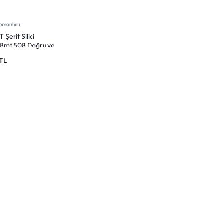
ipmanları
Şerit Silici
mt 508 Doğru ve
 Silme
TL