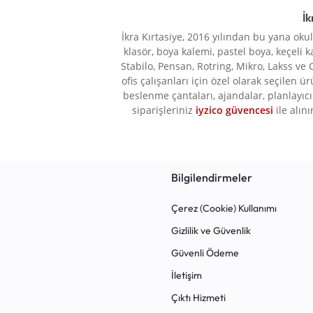
PLATFORMU.
Bic
9
İk
Brons
17
HEMEN
İkra Kırtasiye, 2016 yılından bu yana oku
klasör, boya kalemi, pastel boya, keçeli k
BUBU
2
KEŞFEDIN!
Stabilo, Pensan, Rotring, Mikro, Lakss ve 
BUL-MAX
1
ofis çalışanları için özel olarak seçilen ü
beslenme çantaları, ajandalar, planlayıcı 
Burak Sports
2
siparişleriniz
iyzico güvencesi
ile alını
Carioca
1
Cassa
3
CCS London
1
Bilgilendirmeler
ÇOOK
1
Çerez (Cookie) Kullanımı
Copier Bond
1
Gizlilik ve Güvenlik
DAZZLE
11
Güvenli Ödeme
Edding
4
İletişim
Eğitim Deposu Yayınları
4
Çıktı Hizmeti
Elif İş Eğitimi
12