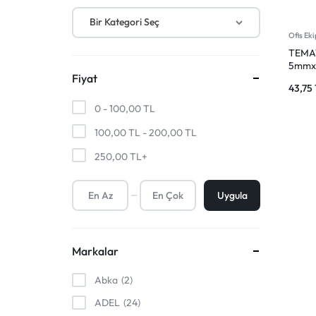
SANAT
MALZEMELERI
Kalem Uçları ve Refiller
Bir Kategori Seç
ÜRÜNLERI
VE
Ofis Ek
TEMAT 
DAHA
5mmx8
Fiyat
Kolay
43,75
FAZLASI
0 -
100,00
TL
IÇIN
100,00
TL
-
200,00
TL
250,00
TL
+
TEK
ADRES.
Uygula
GENIŞ
Markalar
ÜRÜN
Abka
2
YELPAZESI
ADEL
24