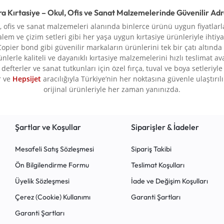
ra Kırtasiye – Okul, Ofis ve Sanat Malzemelerinde Güvenilir Ad
l, ofis ve sanat malzemeleri alanında binlerce ürünü uygun fiyatlarla
alem ve çizim setleri gibi her yaşa uygun kırtasiye ürünleriyle ihtiya
Copier bond gibi güvenilir markaların ürünlerini tek bir çatı altında
rünlerle kaliteli ve dayanıklı kırtasiye malzemelerini hızlı teslimat a
defterler ve sanat tutkunları için özel fırça, tuval ve boya setleriy
r ve
Hepsijet
aracılığıyla Türkiye’nin her noktasına güvenle ulaştırılır.
orijinal ürünleriyle her zaman yanınızda.
Şartlar ve Koşullar
Siparişler & İadeler
Mesafeli Satış Sözleşmesi
Sipariş Takibi
Ön Bilgilendirme Formu
Teslimat Koşulları
Üyelik Sözleşmesi
İade ve Değişim Koşulları
Çerez (Cookie) Kullanımı
Garanti Şartları
Garanti Şartları