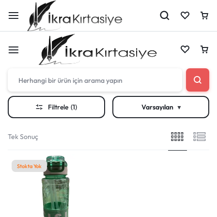
Çantan boş
Filtrele
(1)
Varsayılan
Harika fırsatları kaçırmayın! Alışverişe başlayın
Çantan boş
veya eklenen ürünleri görüntülemek için oturum
Tek Sonuç
açın.
Harika fırsatları kaçırmayın! Alışverişe başlayın
Stokta Yok
veya eklenen ürünleri görüntülemek için oturum
Mağazadaki Yenilikler
açın.
Giriş Yap