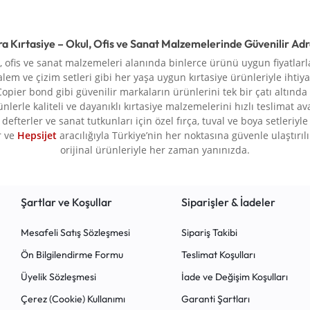
ra Kırtasiye – Okul, Ofis ve Sanat Malzemelerinde Güvenilir Ad
l, ofis ve sanat malzemeleri alanında binlerce ürünü uygun fiyatlarla
alem ve çizim setleri gibi her yaşa uygun kırtasiye ürünleriyle ihtiya
Copier bond gibi güvenilir markaların ürünlerini tek bir çatı altında
rünlerle kaliteli ve dayanıklı kırtasiye malzemelerini hızlı teslimat a
defterler ve sanat tutkunları için özel fırça, tuval ve boya setleriy
r ve
Hepsijet
aracılığıyla Türkiye’nin her noktasına güvenle ulaştırılır.
orijinal ürünleriyle her zaman yanınızda.
Şartlar ve Koşullar
Siparişler & İadeler
Mesafeli Satış Sözleşmesi
Sipariş Takibi
Ön Bilgilendirme Formu
Teslimat Koşulları
Üyelik Sözleşmesi
İade ve Değişim Koşulları
Çerez (Cookie) Kullanımı
Garanti Şartları