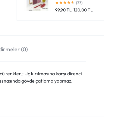
(33)
99,90
TL
120,00
TL
irmeler (0)
 renkler.; Uç kırılmasına karşı direnci
lma esnasında gövde çatlama yapmaz.