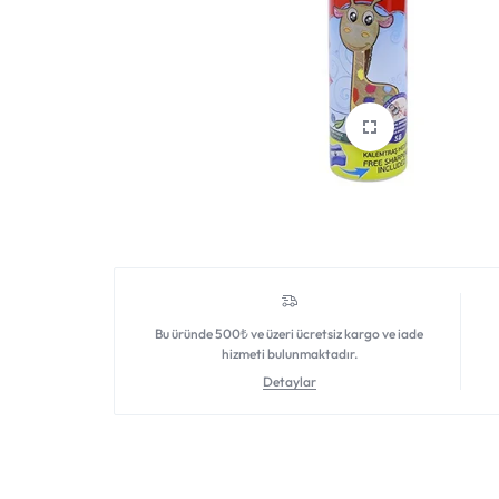
DAHA
FAZLASI
IÇIN
TEK
ADRES.
GENIŞ
ÜRÜN
Bu üründe 500₺ ve üzeri ücretsiz kargo ve iade
hizmeti bulunmaktadır.
YELPAZESI
Detaylar
VE
UYGUN