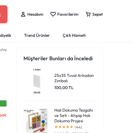
Hesabım
Favorilerim
Sepet
diyelik
Trend Ürünler
Çıktı Hizmeti
ylaş
eri
ları
Sprey Boyalar
Puzzle Yap-Boz
Boyama Kitapları
Ofis Kırtasiye
Mataralar
Müşteriler Bunları da İnceledi
Giriş Yap
Çantan boş
Dosya ve Klasörler
ları
Resim Kalemleri
ar
Tahta Kalemi ve Silgileri
25x35 Tuval Arkadan
Favori Ürünlerim
Zımbalı
er
Mürekkepler ve Kartuşlar
Harika fırsatları kaçırmayın! Alışverişe başlayın
100,00
TL
Sipariş Takibi
Masaüstü Organizlerler
veya eklenen ürünleri görüntülemek için oturum
a Kalemleri
Ofis Ekipmanları
açın.
Halı Dokuma Tezgahı
 yok
ve Seti - Ahşap Halı
Mağazadaki Yenilikler
Dokuma Projesi
(44)