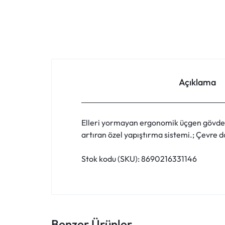
FIYATLARLA
IHTIYACINIZ
OLAN
HER
Açıklama
ŞEYI
BULABILECEĞINIZ
Elleri yormayan ergonomik üçgen gövde.; 
artıran özel yapıştırma sistemi.; Çevre 
ONLINE
Stok kodu (SKU): 8690216331146
ALIŞVERIŞ
PLATFORMU.
HEMEN
Benzer Ürünler