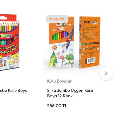
Stokta Yok
r
Kuru Boyalar
Boya Kale
bo Kuru Boya
Silka Jumbo Üçgen Kuru
Pensan Ki
Boya 12 Renk
Kalemi 12
286,00
TL
95,00
TL