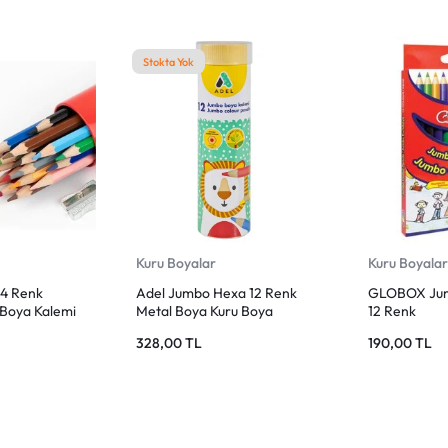
Stokta Yok
Kuru Boyalar
Kuru Boyala
24 Renk
Adel Jumbo Hexa 12 Renk
GLOBOX Jum
 Boya Kalemi
Metal Boya Kuru Boya
12 Renk
Kalemi
328,00
TL
190,00
TL