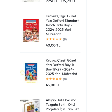
99,90
TL
139,90
TL
Giriş Yap
Kılavuz Çizgili Güzel
Yazı Defteri Standart
16x24 Orta Boy -
2024-2025 Yeni
Müfredat
(9)
40,00
TL
Kılavuz Çizgili Güzel
Yazı Defteri Büyük
Boy 19x27 - 2024-
2025 Yeni Müfredat
(8)
45,00
TL
Ahşap Halı Dokuma
Tezgahı Seti – Okul
Projeleri İçin Tam Set