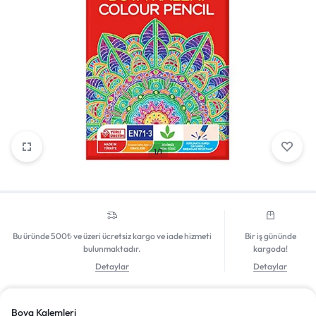
Mağazadaki Yenilikler
Giriş Yap
1/1
Bu üründe 500₺ ve üzeri ücretsiz kargo ve iade hizmeti
Bir iş gününde
bulunmaktadır.
kargoda!
Detaylar
Detaylar
Boya Kalemleri