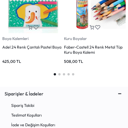
Boya Kalemleri
Kuru Boyalar
B
Adel 24 Renk Çantalı Pastel Boya
Faber-Castell 24 Renk Metal Tüp
A
Kuru Boya Kalemi
T
425,00
TL
508,00
TL
Siparişler & İadeler
Sipariş Takibi
Teslimat Koşulları
İade ve Değişim Koşulları