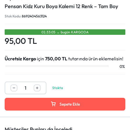
Pensan Kidz Kuru Boya Kalemi 12 Renk – Tam Boy
Stok Kodu:
8692404563124
01:33:05
→
bugün
KARGODA
95,00
TL
Ücretsiz Kargo
için
750,00
TL
tutarında ürün eklemelisin!
0%
Stokta
Sepete Ekle
Müşteriler Bunları da İnceledi