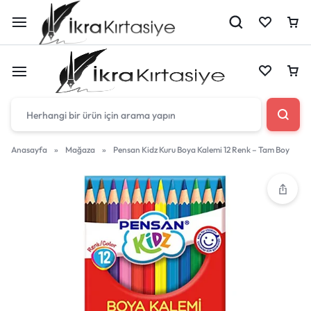
Çantan boş
Anasayfa
»
Mağaza
»
Pensan Kidz Kuru Boya Kalemi 12 Renk – Tam Boy
Harika fırsatları kaçırmayın! Alışverişe başlayın
Çantan boş
veya eklenen ürünleri görüntülemek için oturum
açın.
Harika fırsatları kaçırmayın! Alışverişe başlayın
veya eklenen ürünleri görüntülemek için oturum
Mağazadaki Yenilikler
açın.
Giriş Yap