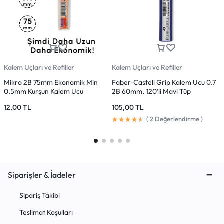
Kalem Uçları ve Refiller
Kalem Uçları ve Refiller
K
Mikro 2B 75mm Ekonomik Min
Faber-Castell Grip Kalem Ucu 0.7
F
0.5mm Kurşun Kalem Ucu
2B 60mm, 120’li Mavi Tüp
U
12,00
TL
105,00
TL
(
2
Değerlendirme )
Siparişler & İadeler
Sipariş Takibi
Teslimat Koşulları