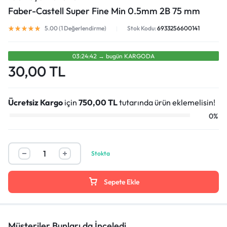
Faber-Castell Super Fine Min 0.5mm 2B 75 mm
5.00 (
1
Değerlendirme)
Stok Kodu:
6933256600141
03:24:42
→
bugün
KARGODA
30,00
TL
Ücretsiz Kargo
için
750,00
TL
tutarında ürün eklemelisin!
0%
Stokta
Sepete Ekle
Müşteriler Bunları da İnceledi