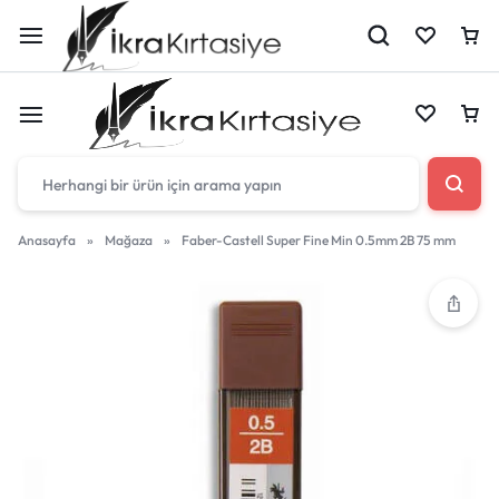
Çantan boş
Anasayfa
»
Mağaza
»
Faber-Castell Super Fine Min 0.5mm 2B 75 mm
Harika fırsatları kaçırmayın! Alışverişe başlayın
Çantan boş
veya eklenen ürünleri görüntülemek için oturum
açın.
Harika fırsatları kaçırmayın! Alışverişe başlayın
veya eklenen ürünleri görüntülemek için oturum
Mağazadaki Yenilikler
açın.
Giriş Yap