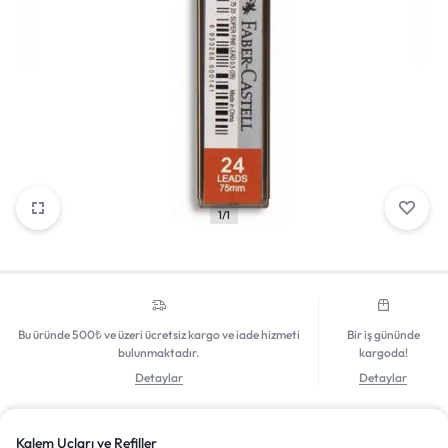
Mağazadaki Yenilikler
Giriş Yap
1/1
Bu üründe 500₺ ve üzeri ücretsiz kargo ve iade hizmeti
Bir iş gününde
bulunmaktadır.
kargoda!
Detaylar
Detaylar
Kalem Uçları ve Refiller