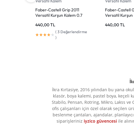
Versatil Kalem
Versatil Kalem
Faber-Castell Grip 2011
Faber-Castell G
Versatil Kurşun Kalem 0.7
Versatil Kurşun
mm Siyah
mm Açık Mavi
440,00
TL
440,00
TL
(
3
Değerlendirme
)
İk
İkra Kırtasiye, 2016 yılından bu yana oku
klasör, boya kalemi, pastel boya, keçeli k
Stabilo, Pensan, Rotring, Mikro, Lakss ve 
ofis çalışanları için özel olarak seçilen ü
beslenme çantaları, ajandalar, planlayıcı 
siparişleriniz
iyzico güvencesi
ile alını