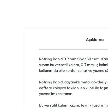
FIYATLARLA
IHTIYACINIZ
OLAN
HER
Açıklama
ŞEYI
BULABILECEĞINIZ
Rotring Rapid 0.7 mm Siyah Versatil Kal
sunan bu versatil kalem, 0.7 mm uç kalınl
ONLINE
kullanımda bile konfor sunar ve yazma sür
ALIŞVERIŞ
Rotring Rapid, dayanıklı metal gövdesiy
deftere kolayca takılabilen klipsi ile taş
PLATFORMU.
yazma imkanı tanır.
HEMEN
Bu versatil kalem, çizim, teknik tasarım, 