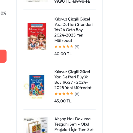
99,90
TL
139,90
TL
Giriş Yap
0%
Kılavuz Çizgili Güzel
Yazı Defteri Standart
16x24 Orta Boy -
2024-2025 Yeni
Müfredat
(9)
40,00
TL
Kılavuz Çizgili Güzel
Yazı Defteri Büyük
Boy 19x27 - 2024-
2025 Yeni Müfredat
(8)
45,00
TL
Ahşap Halı Dokuma
Tezgahı Seti – Okul
Projeleri İçin Tam Set