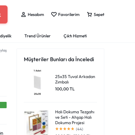
Hesabım
Favorilerim
Sepet
diyelik
Trend Ürünler
Çıktı Hizmeti
ylaş
eri
ları
Sprey Boyalar
Puzzle Yap-Boz
Boyama Kitapları
Ofis Kırtasiye
Mataralar
Müşteriler Bunları da İnceledi
Giriş Yap
Çantan boş
Dosya ve Klasörler
ları
Resim Kalemleri
ar
Tahta Kalemi ve Silgileri
25x35 Tuval Arkadan
Favori Ürünlerim
Zımbalı
er
Mürekkepler ve Kartuşlar
Harika fırsatları kaçırmayın! Alışverişe başlayın
100,00
TL
Sipariş Takibi
Masaüstü Organizlerler
veya eklenen ürünleri görüntülemek için oturum
a Kalemleri
Ofis Ekipmanları
açın.
Halı Dokuma Tezgahı
ve Seti - Ahşap Halı
Mağazadaki Yenilikler
Dokuma Projesi
(44)
ün