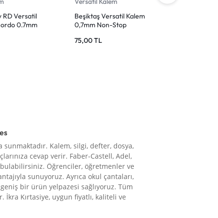
em
Versatil Kalem
Versatil 
y RD Versatil
Beşiktaş Versatil Kalem
Faber-Cas
Bordo 0.7mm
0,7mm Non-Stop
Versatil 
mm Petro
75,00
TL
220,00
T
res
 sunmaktadır. Kalem, silgi, defter, dosya,
çlarınıza cevap verir. Faber-Castell, Adel,
 bulabilirsiniz. Öğrenciler, öğretmenler ve
vantajıyla sunuyoruz. Ayrıca okul çantaları,
le geniş bir ürün yelpazesi sağlıyoruz. Tüm
 İkra Kırtasiye, uygun fiyatlı, kaliteli ve