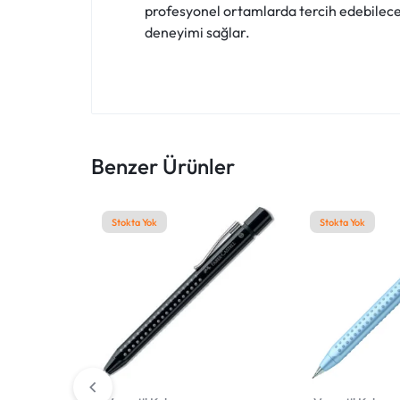
profesyonel ortamlarda tercih edebileceğ
KEŞFEDIN!
deneyimi sağlar.
Benzer Ürünler
Stokta Yok
Stokta Yok