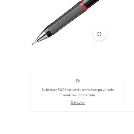
DAHA
FAZLASI
IÇIN
TEK
ADRES.
GENIŞ
ÜRÜN
Bu üründe 500₺ ve üzeri ücretsiz kargo ve iade
hizmeti bulunmaktadır.
YELPAZESI
Detaylar
VE
UYGUN