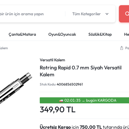
Tüm Kategoriler
Çanta&Matara
Oyun&Oyuncak
Sözlük&Kitap
He
Kalem
Pa
oyalar
cuk Oyuncakları
tapları
Okul Kırtasiye
Beslenme Çantaları
Deney Setleri
Yağlı Boyalar
LEGO
Sözlükler
Boya Kaleml
Proje Çanta
Versatil Kalem
Silgiler
Kuru Boyalar
r
artları
Paletler ve Temizleme Kap
Rotring Rapid 0.7 mm Siyah Versatil
i
Kalemtıraşlar
Pastel Boyal
Kalem
efterleri
Makaslar
Keçeli Kaleml
Stok Kodu:
4006856502961
i
Yapıştırıcı ve Bant
Sulu Boyalar
Cetvel, Pergel ve Sayı Çubukları
Kuru Sulu Boy
Yapışkanlı Not Kağıtları
02:01:34
→
bugün
KARGODA
349,90
TL
Ücretsiz Kargo
için
750,00
TL
tutarında ür