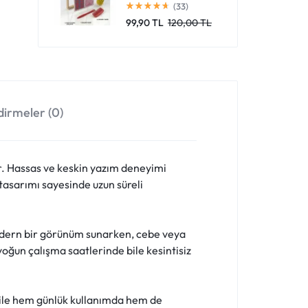
(33)
99,90
TL
120,00
TL
irmeler (0)
r. Hassas ve keskin yazım deneyimi
 tasarımı sayesinde uzun süreli
modern bir görünüm sunarken, cebe veya
 yoğun çalışma saatlerinde bile kesintisiz
ığı ile hem günlük kullanımda hem de