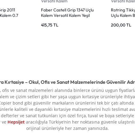
Versatil Kalem
Versatil Kal
rip 2011
Faber Castell Grip 1347 Uçlu
Rotring Tikk
 Kalem 0.7
Kalem Versatil Kalem Yeşil
Uçlu Kalem 
0.7 mm
415,75
TL
200,00
TL
ra Kırtasiye – Okul, Ofis ve Sanat Malzemelerinde Güvenilir Ad
l, ofis ve sanat malzemeleri alanında binlerce ürünü uygun fiyatlarla
alem ve çizim setleri gibi her yaşa uygun kırtasiye ürünleriyle ihtiya
Copier bond gibi güvenilir markaların ürünlerini tek bir çatı altında
rünlerle kaliteli ve dayanıklı kırtasiye malzemelerini hızlı teslimat a
defterler ve sanat tutkunları için özel fırça, tuval ve boya setleriy
r ve
Hepsijet
aracılığıyla Türkiye’nin her noktasına güvenle ulaştırılır.
orijinal ürünleriyle her zaman yanınızda.