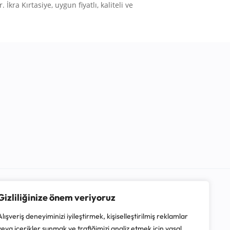
 İkra Kırtasiye, uygun fiyatlı, kaliteli ve
Gizliliğinize önem veriyoruz
Alışveriş deneyiminizi iyileştirmek, kişiselleştirilmiş reklamlar
veya içerikler sunmak ve trafiğimizi analiz etmek için yasal