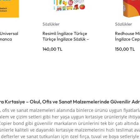
Sözlükler
Sözlükler
Universal
Resimli İngilizce Türkçe
Redhouse Mi
lmanca
Türkçe İngilizce Sözlük –
İngilizce Ce
 Almanca |
Ema Kitap
140,00
TL
150,00
TL
e
ra Kırtasiye – Okul, Ofis ve Sanat Malzemelerinde Güvenilir Ad
l, ofis ve sanat malzemeleri alanında binlerce ürünü uygun fiyatlarla
alem ve çizim setleri gibi her yaşa uygun kırtasiye ürünleriyle ihtiya
Copier bond gibi güvenilir markaların ürünlerini tek bir çatı altında
rünlerle kaliteli ve dayanıklı kırtasiye malzemelerini hızlı teslimat a
defterler ve sanat tutkunları için özel fırça, tuval ve boya setleriy