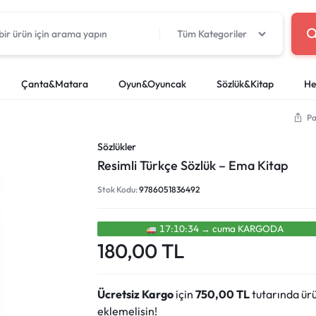
Tüm Kategoriler
Çanta&Matara
Oyun&Oyuncak
Sözlük&Kitap
He
Pa
oyalar
cuk Oyuncakları
tapları
Okul Kırtasiye
Beslenme Çantaları
Deney Setleri
Yağlı Boyalar
LEGO
Sözlükler
Boya Kaleml
Proje Çanta
Sözlükler
Silgiler
Kuru Boyalar
r
artları
Paletler ve Temizleme Kap
Resimli Türkçe Sözlük – Ema Kitap
i
Kalemtıraşlar
Pastel Boyal
Stok Kodu:
9786051836492
efterleri
Makaslar
Keçeli Kaleml
i
Yapıştırıcı ve Bant
Sulu Boyalar
Cetvel, Pergel ve Sayı Çubukları
Kuru Sulu Boy
17:10:33
→
cuma
KARGODA
180,00
TL
Yapışkanlı Not Kağıtları
Ücretsiz Kargo
için
750,00
TL
tutarında ür
eklemelisin!