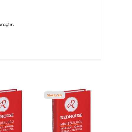
araçtır.
Stokta Yok