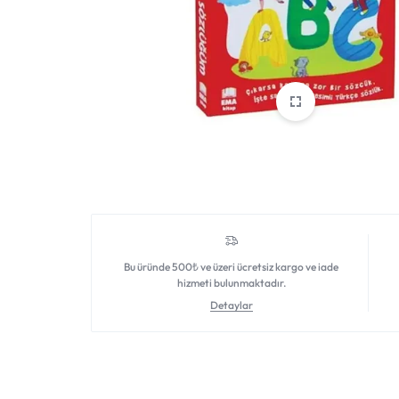
DAHA
FAZLASI
IÇIN
TEK
ADRES.
GENIŞ
ÜRÜN
Bu üründe 500₺ ve üzeri ücretsiz kargo ve iade
hizmeti bulunmaktadır.
YELPAZESI
Detaylar
VE
UYGUN