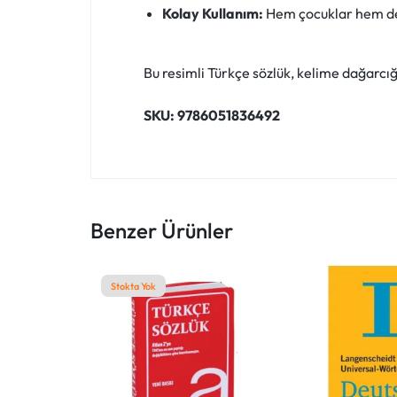
Kolay Kullanım:
Hem çocuklar hem de ye
KEŞFEDIN!
Bu resimli Türkçe sözlük, kelime dağarcığı
SKU: 9786051836492
Benzer Ürünler
Stokta Yok