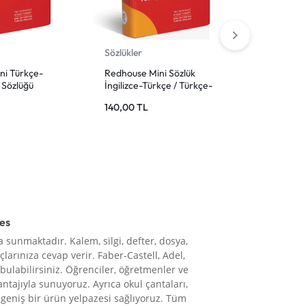
Sözlükler
Sözlükler
ni Türkçe-
Redhouse Mini Sözlük
Yazım Kıl
p Sözlüğü
İngilizce-Türkçe / Türkçe-
Dilbilgisi
İngilizce
Kitap
140,00
TL
150,00
T
res
 sunmaktadır. Kalem, silgi, defter, dosya,
çlarınıza cevap verir. Faber-Castell, Adel,
 bulabilirsiniz. Öğrenciler, öğretmenler ve
vantajıyla sunuyoruz. Ayrıca okul çantaları,
le geniş bir ürün yelpazesi sağlıyoruz. Tüm