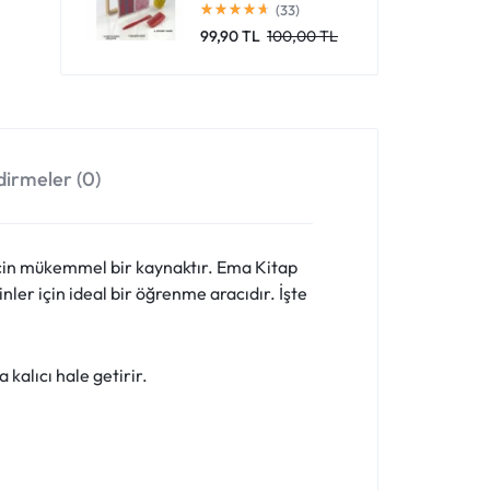
(33)
99,90
TL
100,00
TL
irmeler (0)
 için mükemmel bir kaynaktır. Ema Kitap
ler için ideal bir öğrenme aracıdır. İşte
kalıcı hale getirir.