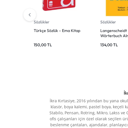
Sözlükler
Sözlükler
Türkçe Sözlük – Ema Kitap
Langenscheidt 
Wörterbuch A
Sözlük – Türkçe
150,00
TL
134,00
TL
Almanca Türkç
İk
İkra Kırtasiye, 2016 yılından bu yana oku
klasör, boya kalemi, pastel boya, keçeli k
Stabilo, Pensan, Rotring, Mikro, Lakss ve 
ofis çalışanları için özel olarak seçilen ü
beslenme çantaları, ajandalar, planlayıcı 