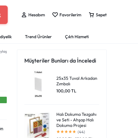
Hesabım
Favorilerim
Sepet
diyelik
Trend Ürünler
Çıktı Hizmeti
ylaş
eri
ları
Sprey Boyalar
Puzzle Yap-Boz
Boyama Kitapları
Ofis Kırtasiye
Mataralar
Müşteriler Bunları da İnceledi
Giriş Yap
Çantan boş
Dosya ve Klasörler
ları
Resim Kalemleri
ar
Tahta Kalemi ve Silgileri
25x35 Tuval Arkadan
Favori Ürünlerim
Zımbalı
er
Mürekkepler ve Kartuşlar
Harika fırsatları kaçırmayın! Alışverişe başlayın
100,00
TL
Sipariş Takibi
Masaüstü Organizlerler
veya eklenen ürünleri görüntülemek için oturum
a Kalemleri
Ofis Ekipmanları
açın.
Halı Dokuma Tezgahı
ve Seti - Ahşap Halı
Mağazadaki Yenilikler
Dokuma Projesi
ün
(44)