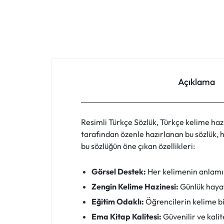
FIYATLARLA
IHTIYACINIZ
OLAN
HER
Açıklama
ŞEYI
BULABILECEĞINIZ
Resimli Türkçe Sözlük, Türkçe kelime haz
tarafından özenle hazırlanan bu sözlük, h
ONLINE
bu sözlüğün öne çıkan özellikleri:
ALIŞVERIŞ
Görsel Destek:
Her kelimenin anlamını
Zengin Kelime Hazinesi:
Günlük hayat
PLATFORMU.
Eğitim Odaklı:
Öğrencilerin kelime bi
HEMEN
Ema Kitap Kalitesi:
Güvenilir ve kalite