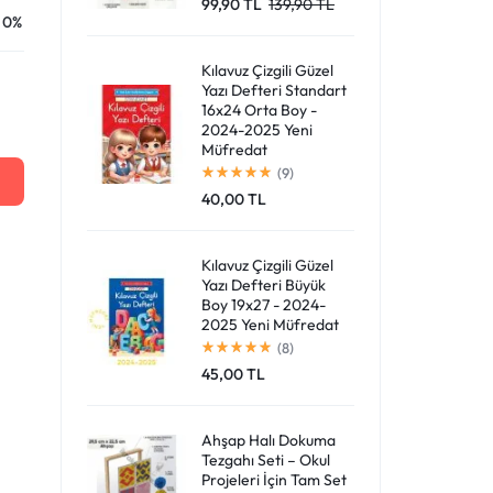
99,90
TL
139,90
TL
0%
Giriş Yap
Kılavuz Çizgili Güzel
Yazı Defteri Standart
16x24 Orta Boy -
2024-2025 Yeni
Müfredat
(9)
40,00
TL
Kılavuz Çizgili Güzel
Yazı Defteri Büyük
Boy 19x27 - 2024-
2025 Yeni Müfredat
(8)
45,00
TL
Ahşap Halı Dokuma
Tezgahı Seti – Okul
Projeleri İçin Tam Set