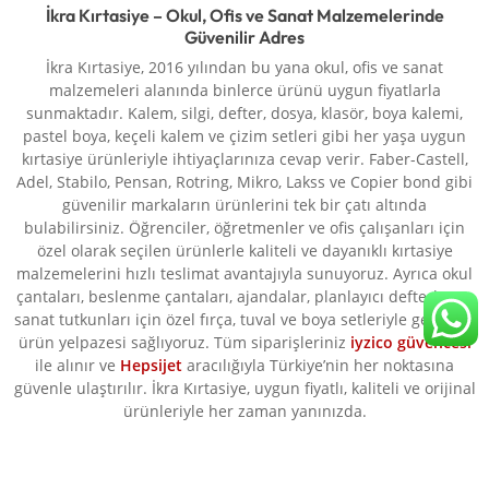
İkra Kırtasiye – Okul, Ofis ve Sanat Malzemelerinde
Güvenilir Adres
İkra Kırtasiye, 2016 yılından bu yana okul, ofis ve sanat
malzemeleri alanında binlerce ürünü uygun fiyatlarla
sunmaktadır. Kalem, silgi, defter, dosya, klasör, boya kalemi,
pastel boya, keçeli kalem ve çizim setleri gibi her yaşa uygun
kırtasiye ürünleriyle ihtiyaçlarınıza cevap verir. Faber-Castell,
Adel, Stabilo, Pensan, Rotring, Mikro, Lakss ve Copier bond gibi
güvenilir markaların ürünlerini tek bir çatı altında
bulabilirsiniz. Öğrenciler, öğretmenler ve ofis çalışanları için
özel olarak seçilen ürünlerle kaliteli ve dayanıklı kırtasiye
malzemelerini hızlı teslimat avantajıyla sunuyoruz. Ayrıca okul
çantaları, beslenme çantaları, ajandalar, planlayıcı defterler ve
sanat tutkunları için özel fırça, tuval ve boya setleriyle geniş bir
ürün yelpazesi sağlıyoruz. Tüm siparişleriniz
iyzico güvencesi
ile alınır ve
Hepsijet
aracılığıyla Türkiye’nin her noktasına
güvenle ulaştırılır. İkra Kırtasiye, uygun fiyatlı, kaliteli ve orijinal
ürünleriyle her zaman yanınızda.