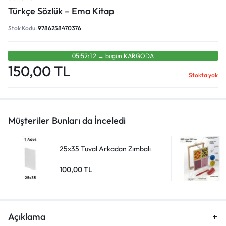
Türkçe Sözlük – Ema Kitap
Stok Kodu:
9786258470376
05:52:12
→
bugün
KARGODA
150,00
TL
Stokta yok
Müşteriler Bunları da İnceledi
25x35 Tuval Arkadan Zımbalı
100,00
TL
Açıklama