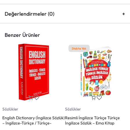
Değerlendirmeler (0)
Benzer Ürünler
Stokta Yok
Sözlükler
Sözlükler
S
English Dictionary (İngilizce Sözlük)
Resimli İngilizce Türkçe Türkçe
R
– İngilizce-Türkçe / Türkçe-
İngilizce Sözlük – Ema Kitap
T
İngilizce – Plastik Kapaklı