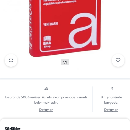
Mağazadaki Yenilikler
Giriş Yap
1/1
Bu üründe 500₺ ve üzeri ücretsiz kargo ve iade hizmeti
Bir iş gününde
bulunmaktadır.
kargoda!
Detaylar
Detaylar
Sözlükler