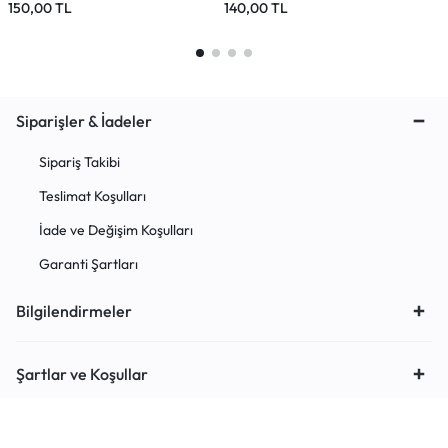
150,00
TL
140,00
TL
1
Siparişler & İadeler
Sipariş Takibi
Teslimat Koşulları
İade ve Değişim Koşulları
Garanti Şartları
Bilgilendirmeler
Şartlar ve Koşullar