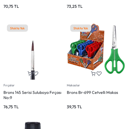
70,75
TL
73,25
TL
Stokta Yok
Stokta Yok
Fırçalar
Makaslar
Brons 145 Serisi Suluboya Fırçası
Brons Br-699 Cetvelli Makas
No:9
76,75
TL
39,75
TL