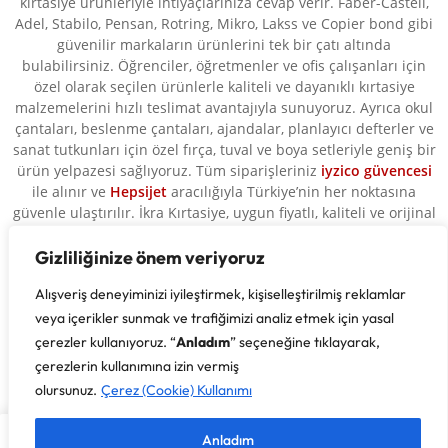
kırtasiye ürünleriyle ihtiyaçlarınıza cevap verir. Faber-Castell,
Adel, Stabilo, Pensan, Rotring, Mikro, Lakss ve Copier bond gibi
güvenilir markaların ürünlerini tek bir çatı altında
bulabilirsiniz. Öğrenciler, öğretmenler ve ofis çalışanları için
özel olarak seçilen ürünlerle kaliteli ve dayanıklı kırtasiye
malzemelerini hızlı teslimat avantajıyla sunuyoruz. Ayrıca okul
çantaları, beslenme çantaları, ajandalar, planlayıcı defterler ve
sanat tutkunları için özel fırça, tuval ve boya setleriyle geniş bir
ürün yelpazesi sağlıyoruz. Tüm siparişleriniz
iyzico güvencesi
ile alınır ve
Hepsijet
aracılığıyla Türkiye’nin her noktasına
güvenle ulaştırılır. İkra Kırtasiye, uygun fiyatlı, kaliteli ve orijinal
ürünleriyle her zaman yanınızda.
Gizliliğinize önem veriyoruz
Alışveriş deneyiminizi iyileştirmek, kişiselleştirilmiş reklamlar
veya içerikler sunmak ve trafiğimizi analiz etmek için yasal
çerezler kullanıyoruz. “
Anladım
” seçeneğine tıklayarak,
çerezlerin kullanımına izin vermiş
olursunuz.
Çerez (Cookie) Kullanımı
Anladım