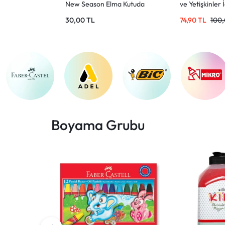
New Season Elma Kutuda
ve Yetişkinler 
Pratik Sabun
Aktivite
30,00
TL
74,90
TL
100
Boyama Grubu