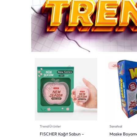
-25%
Trend Ürünler
Sanatsal
FISCHER Kağıt Sabun –
Maske Boyama