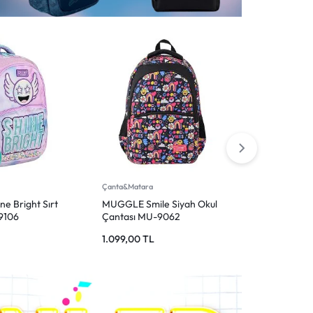
Çanta&Matara
e Siyah Okul
Wia Kids Kalp Desenli Okul
-9062
Çantası 4 Bölmeli Pembe
1.649,90
TL