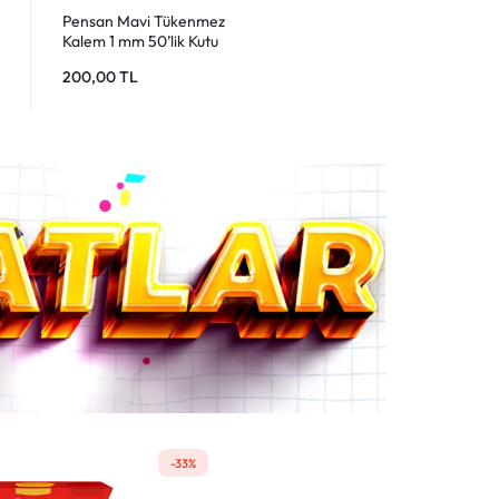
ARTDECO Parmak Boyası
Mavi 500ml 450 – Çocuklar
İçin Güvenli Boya
165,00
TL
-17%
-25%