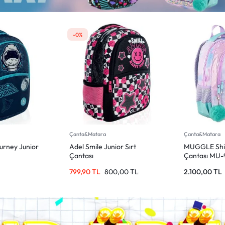
Çanta&Matara
Çanta&Matara
ior Sırt
MUGGLE Shine Bright Sırt
MUGGLE Smil
Çantası MU-9106
Çantası MU
0,00
TL
2.100,00
TL
1.099,00
TL