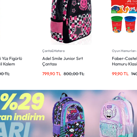
Oyun Hamurları
Oyun Hamurları
ior Sırt
Faber-Castell Oyun
Faber-Castel
Hamuru Klasik Renkler 4 x
Hamuru Paste
100g
100g
0,00
TL
99,90
TL
140,00
TL
99,90
TL
14