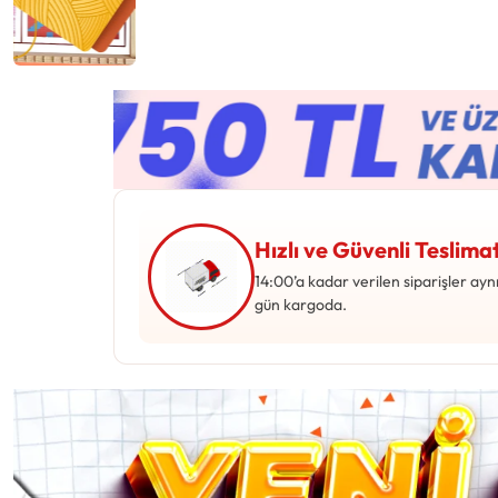
OYUNCA
DAHA
FAZLASI
VE
IÇIN
TEK
SANAT
ADRES.
Hızlı ve Güvenli Teslima
GENIŞ
14:00’a kadar verilen siparişler ayn
gün kargoda.
ÜRÜNLER
ÜRÜN
YELPAZESI
VE
UYGUN