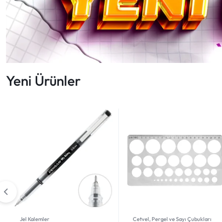
FIYATLARLA
IHTIYACINIZ
OLAN
HER
Yeni Ürünler
ŞEYI
BULABILECEĞINIZ
ONLINE
ALIŞVERIŞ
PLATFORMU.
HEMEN
Kalemler
Fırçalar