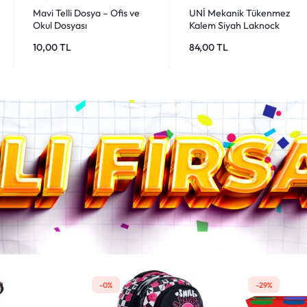
PASO 315 Pratik Bant
ARTDECO Akrilik Boya
Kesme Aparatı – Ofis ve
Siyah 140ml 3618 – Kaliteli
Okul için Kullanışlı
Siyah Akrilik Boya
50,00
TL
75,00
TL
-29%
-33%