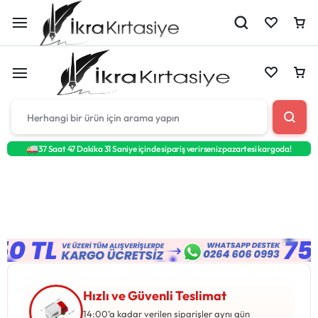
Çantan boş
37 Saat 47 Dakika 29 Saniye
içinde sipariş verirseniz
pazartesi
kargoda!
Harika fırsatları kaçırmayın! Alışverişe başlayın
Çantan boş
veya eklenen ürünleri görüntülemek için oturum
açın.
Harika fırsatları kaçırmayın! Alışverişe başlayın
veya eklenen ürünleri görüntülemek için oturum
Mağazadaki Yenilikler
açın.
Hızlı ve Güvenli Teslimat
Giriş Yap
14:00’a kadar verilen siparişler aynı gün