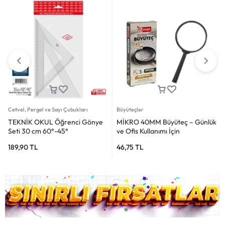
Cetvel, Pergel ve Sayı Çubukları
Büyüteçler
TEKNİK OKUL Öğrenci Gönye
MİKRO 40MM Büyüteç – Günlük
Seti 30 cm 60°-45°
ve Ofis Kullanımı İçin
189,90
TL
46,75
TL