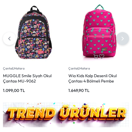
Çanta&Matara
Çanta&Matara
MUGGLE Smile Siyah Okul
Wia Kids Kalp Desenli Okul
Çantası MU-9062
Çantası 4 Bölmeli Pembe
1.099,00
TL
1.649,90
TL