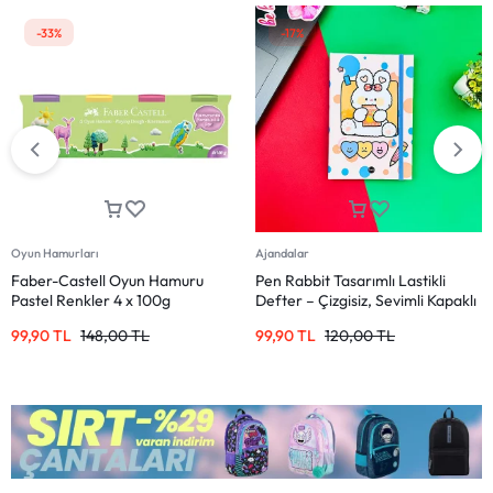
-33%
-17%
Oyun Hamurları
Ajandalar
Faber-Castell Oyun Hamuru
Pen Rabbit Tasarımlı Lastikli
Pastel Renkler 4 x 100g
Defter – Çizgisiz, Sevimli Kapaklı
99,90
TL
148,00
TL
99,90
TL
120,00
TL