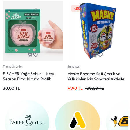
-25%
Trend Ürünler
Sanatsal
FISCHER Kağıt Sabun – New
Maske Boyama Seti Çocuk ve
Season Elma Kutuda Pratik
Yetişkinler İçin Sanatsal Aktivite
Sabun
30,00
TL
74,90
TL
100,00
TL