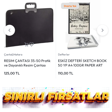
Stokta Yok
Çanta&Matara
Defterler
RESIM ÇANTASI 35-50 Pratik
ESKİZ DEFTERİ SKETCH BOOK
ve Dayanıklı Resim Çantası
50 YP A4 100GR PAPER ART
125,00
TL
110,00
TL