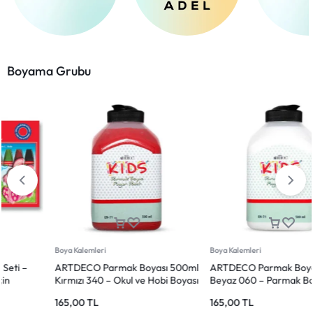
Boyama Grubu
Boya Kalemleri
Boya Kalemleri
ARTDECO Parmak Boyası 500ml
BIC Silinebilir Pastel Boya 24
Beyaz 060 – Parmak Boyası
Renk – Canlı ve Pratik Boyama
Beyaz
Seti
165,00
TL
279,50
TL