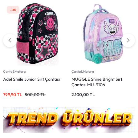
-0%
Çanta&Matara
Çanta&Matara
Adel Smile Junior Sırt Çantası
MUGGLE Shine Bright Sırt
Çantası MU-9106
799,90
TL
800,00
TL
2.100,00
TL