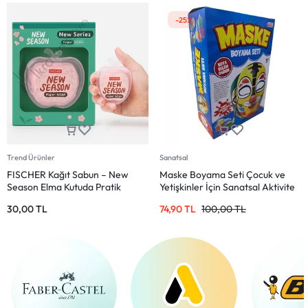
-25%
Trend Ürünler
Sanatsal
FISCHER Kağıt Sabun – New
Maske Boyama Seti Çocuk ve
Season Elma Kutuda Pratik
Yetişkinler İçin Sanatsal Aktivite
Sabun
30,00
TL
74,90
TL
100,00
TL