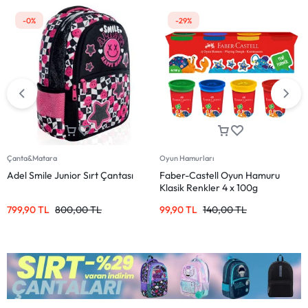
-0%
-29%
Çanta&Matara
Oyun Hamurları
Adel Smile Junior Sırt Çantası
Faber-Castell Oyun Hamuru
Klasik Renkler 4 x 100g
799,90
TL
800,00
TL
99,90
TL
140,00
TL