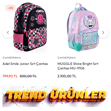
Çanta&Matara
Çanta&Matara
MUGGLE Smile Siyah Okul
Wia Kids Kalp Desenli Okul
Çantası MU-9062
Çantası 4 Bölmeli Pembe
1.099,00
TL
1.649,90
TL