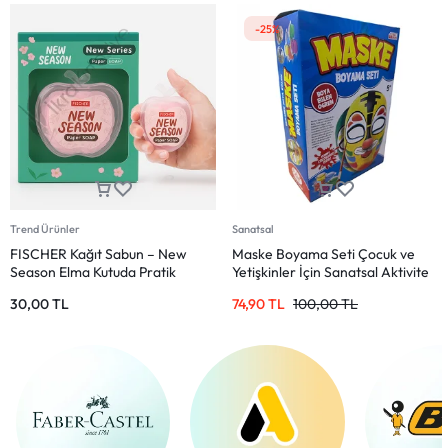
-25%
Trend Ürünler
Sanatsal
FISCHER Kağıt Sabun – New
Maske Boyama Seti Çocuk ve
Season Elma Kutuda Pratik
Yetişkinler İçin Sanatsal Aktivite
Sabun
30,00
TL
74,90
TL
100,00
TL