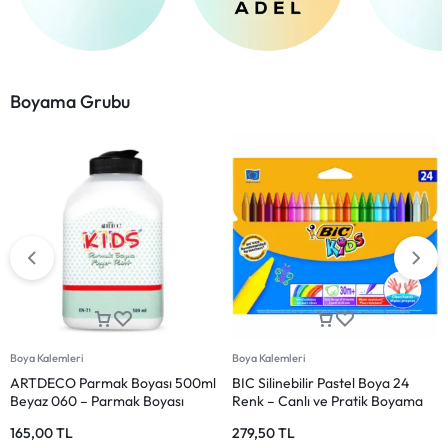
Boyama Grubu
Boya Kalemleri
Boya Kalemleri
Pensan Kidz Keçeli Boya Kalemi
Pensan Kidz Kuru Boya Kalemi 12
12 Renk
Renk – Tam Boy
144,00
TL
95,00
TL