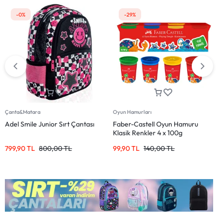
-33%
-17%
Oyun Hamurları
Ajandalar
Faber-Castell Oyun Hamuru
Pen Rabbit Tasarımlı Lastikli
Pastel Renkler 4 x 100g
Defter – Çizgisiz, Sevimli Kapaklı
99,90
TL
148,00
TL
99,90
TL
120,00
TL