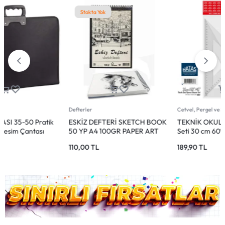
Cetvel, Pergel ve Sayı Çubukları
Büyüteçler
TEKNİK OKUL Öğrenci Gönye
MİKRO 40MM Büyüteç – Günlük
Seti 30 cm 60°-45°
ve Ofis Kullanımı İçin
189,90
TL
46,75
TL