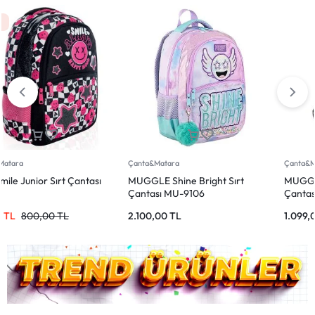
Çanta&Matara
Çanta&Matara
MUGGLE Smile Siyah Okul
Wia Kids Kalp Desenli Okul
Çantası MU-9062
Çantası 4 Bölmeli Pembe
1.099,00
TL
1.649,90
TL