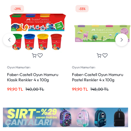
-33%
-17%
Oyun Hamurları
Ajandalar
Faber-Castell Oyun Hamuru
Pen Rabbit Tasarımlı Lastikli
Pastel Renkler 4 x 100g
Defter – Çizgisiz, Sevimli Kapaklı
99,90
TL
148,00
TL
99,90
TL
120,00
TL