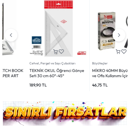
Cetvel, Pergel ve Sayı Çubukları
Büyüteçler
TEKNİK OKUL Öğrenci Gönye
MİKRO 40MM Büyüteç – Günlük
Seti 30 cm 60°-45°
ve Ofis Kullanımı İçin
189,90
TL
46,75
TL