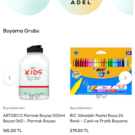
Boyama Grubu
Boya Kalemleri
Boya Kalemleri
Pensan Kidz Keçeli Boya Kalemi
Pensan Kidz Kuru Boya Kalemi 12
12 Renk
Renk – Tam Boy
144,00
TL
95,00
TL