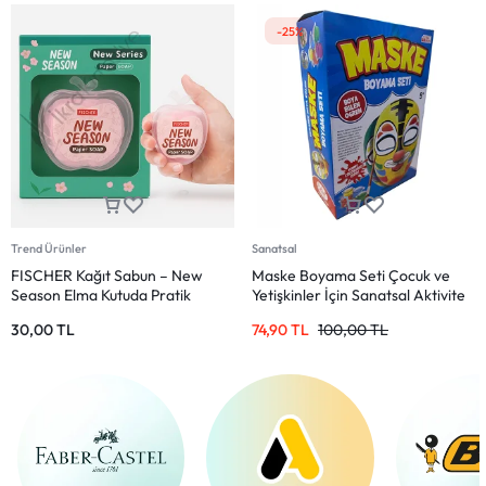
-25%
Trend Ürünler
Sanatsal
FISCHER Kağıt Sabun – New
Maske Boyama Seti Çocuk ve
Season Elma Kutuda Pratik
Yetişkinler İçin Sanatsal Aktivite
Sabun
30,00
TL
74,90
TL
100,00
TL