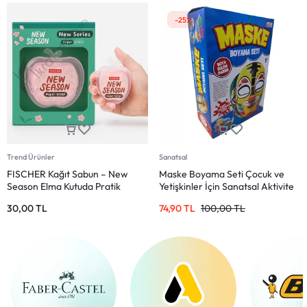
-25%
Trend Ürünler
Sanatsal
FISCHER Kağıt Sabun – New
Maske Boyama Seti Çocuk ve
Season Elma Kutuda Pratik
Yetişkinler İçin Sanatsal Aktivite
Sabun
30,00
TL
74,90
TL
100,00
TL