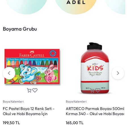
Boyama Grubu
Boya Kalemleri
Boya Kalemleri
ARTDECO Parmak Boyası 500ml
BIC Silinebilir Pastel Boya 24
Beyaz 060 – Parmak Boyası
Renk – Canlı ve Pratik Boyama
Beyaz
Seti
165,00
TL
279,50
TL