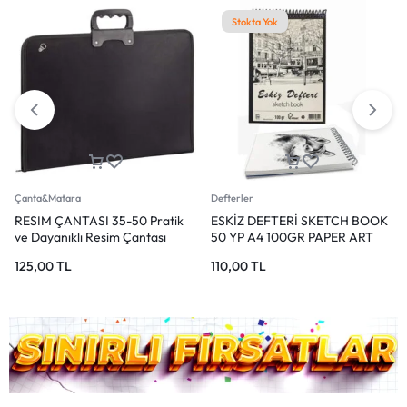
Stokta Yok
Çanta&Matara
Defterler
RESIM ÇANTASI 35-50 Pratik
ESKİZ DEFTERİ SKETCH BOOK
ve Dayanıklı Resim Çantası
50 YP A4 100GR PAPER ART
125,00
TL
110,00
TL