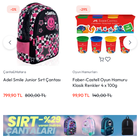
-0%
-29%
Çanta&Matara
Oyun Hamurları
Adel Smile Junior Sırt Çantası
Faber-Castell Oyun Hamuru
Klasik Renkler 4 x 100g
799,90
TL
800,00
TL
99,90
TL
140,00
TL