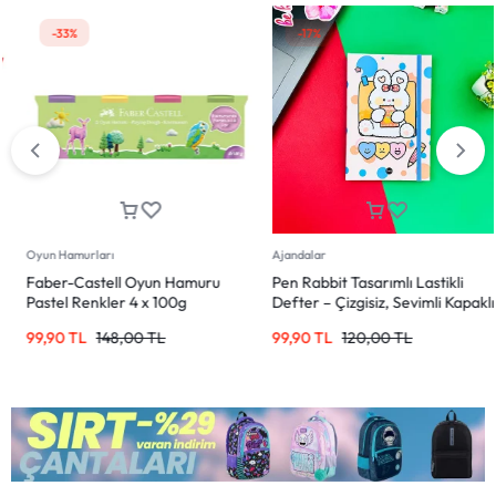
-33%
-17%
Oyun Hamurları
Ajandalar
Faber-Castell Oyun Hamuru
Pen Rabbit Tasarımlı Lastikli
Pastel Renkler 4 x 100g
Defter – Çizgisiz, Sevimli Kapaklı
99,90
TL
148,00
TL
99,90
TL
120,00
TL