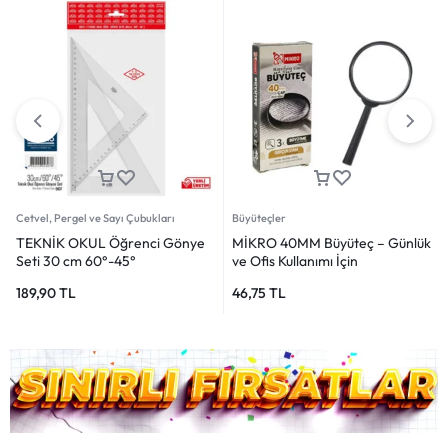
Cetvel, Pergel ve Sayı Çubukları
Büyüteçler
TEKNİK OKUL Öğrenci Gönye
MİKRO 40MM Büyüteç – Günlük
Seti 30 cm 60°-45°
ve Ofis Kullanımı İçin
189,90
TL
46,75
TL