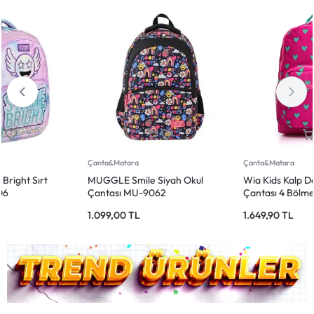
Çanta&Matara
Çanta&Matara
MUGGLE Smile Siyah Okul
Wia Kids Kalp Desenli Okul
Çantası MU-9062
Çantası 4 Bölmeli Pembe
1.099,00
TL
1.649,90
TL