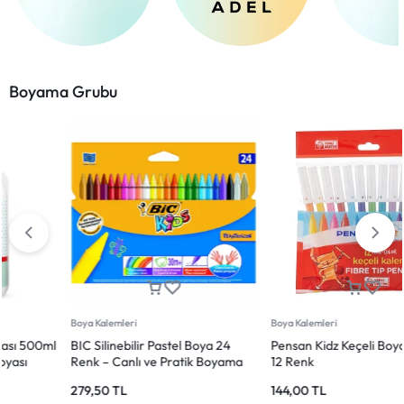
Boyama Grubu
Boya Kalemleri
Boya Kalemleri
Pensan Kidz Keçeli Boya Kalemi
Pensan Kidz Kuru Boya Kalemi 12
12 Renk
Renk – Tam Boy
144,00
TL
95,00
TL