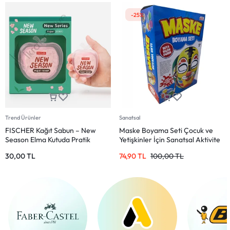
-25%
Trend Ürünler
Sanatsal
FISCHER Kağıt Sabun – New
Maske Boyama Seti Çocuk ve
Season Elma Kutuda Pratik
Yetişkinler İçin Sanatsal Aktivite
Sabun
30,00
TL
74,90
TL
100,00
TL